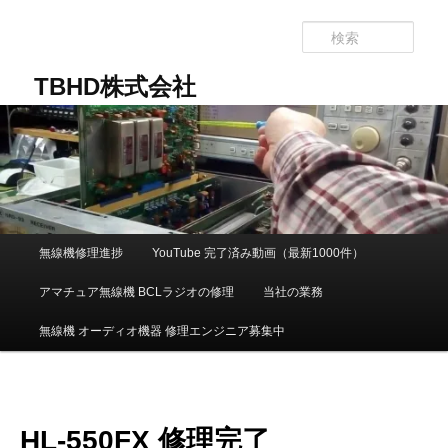
メ
イ
検
ン
索
コ
TBHD株式会社
ン
テ
ン
ツ
へ
移
動
メ
無線機修理進捗
YouTube 完了済み動画（最新1000件）
イ
ン
アマチュア無線機 BCLラジオの修理
当社の業務
メ
ニ
無線機 オーディオ機器 修理エンジニア募集中
ュ
ー
HL-550FX 修理完了