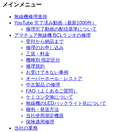
メインメニュー
無線機修理進捗
YouTube 完了済み動画（最新1000件）
修理完了動画の配信基準について
アマチュア無線機 BCLラジオの修理
受付から納品まで
修理のお申し込み
工賃・料金
機種別 指定区分
修理規約
お受けできない事例
オーバーホール・レストア
中古製品 の修理
FAQ（よくあるご質問）
ケミコン交換について
無線機のLEDバックライト化について
梱包・発送方法
当社使用測定機器
保険適用修理
当社の業務