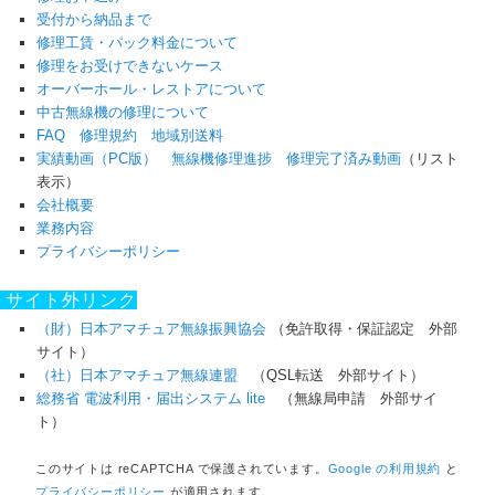
受付から納品まで
修理工賃・パック料金について
修理をお受けできないケース
オーバーホール・レストアについて
中古無線機の修理について
FAQ
修理規約
地域別送料
実績動画（PC版）
無線機修理進捗
修理完了済み動画
（リスト
表示）
会社概要
業務内容
プライバシーポリシー
サイト外リンク
（財）日本アマチュア無線振興協会
（免許取得・保証認定 外部
サイト）
（社）日本アマチュア無線連盟
（QSL転送
外部サイト
）
総務省 電波利用・届出システム lite
（無線局申請
外部サイ
ト
）
このサイトは reCAPTCHA で保護されています。
Google の利用規約
と
プライバシーポリシー
が適用されます。