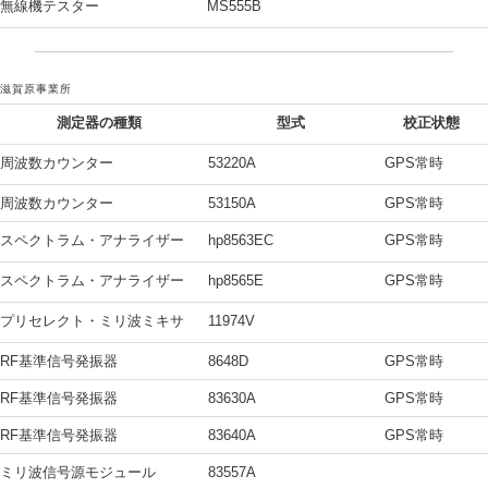
無線機テスター
MS555B
滋賀原事業所
測定器の種類
型式
校正状態
周波数カウンター
53220A
GPS常時
周波数カウンター
53150A
GPS常時
スペクトラム・アナライザー
hp8563EC
GPS常時
スペクトラム・アナライザー
hp8565E
GPS常時
プリセレクト・ミリ波ミキサ
11974V
RF基準信号発振器
8648D
GPS常時
RF基準信号発振器
83630A
GPS常時
RF基準信号発振器
83640A
GPS常時
ミリ波信号源モジュール
83557A