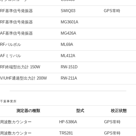
RF基準信号発振器
SMIQ03
GPS常時
RF基準信号発振器
MG3601A
AF基準信号発振器
MG426A
RFバルボル
ML69A
AFミリバル
ML412A
RF終端型出力計 150W
RW-151D
V/UHF通過型出力計 200W
RW-211A
千葉事業所
測定器の種類
型式
校正状態
周波数カウンター
HP-5386A
GPS常時
周波数カウンター
TR5281
GPS常時