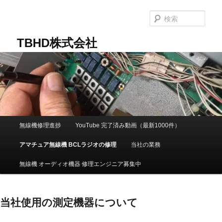
メ
イ
検
ン
索
コ
TBHD株式会社
ン
テ
ン
ツ
へ
移
動
メ
無線機修理進捗
YouTube 完了済み動画（最新1000件）
イ
ン
アマチュア無線機 BCLラジオの修理
当社の業務
メ
ニ
無線機 オーディオ機器 修理エンジニア募集中
ュ
ー
当社使用の測定機器について