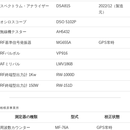
スペクトラム・アナライザー
DSA815
2022/12（製造
元）
オシロスコープ
DSO 5102P
無線機テスター
AH5432
RF基準信号発振器
MG655A
GPS常時
RFバルボル
VP916
AFミリバル
LMV186B
RF終端型出力計 1Kw
RW-1000D
RF終端型出力計 150W
RW-151D
相模原事業所
測定器の種類
型式
校正状態
周波数カウンター
MF-76A
GPS常時