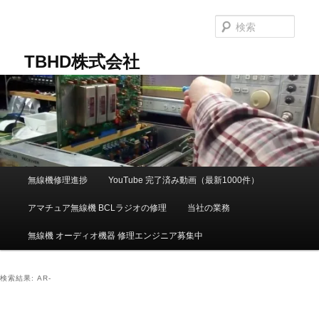
メ
サ
イ
ブ
検
ン
コ
索
コ
ン
TBHD株式会社
ン
テ
テ
ン
ン
ツ
ツ
へ
へ
移
移
動
動
メ
無線機修理進捗
YouTube 完了済み動画（最新1000件）
イ
ン
アマチュア無線機 BCLラジオの修理
当社の業務
メ
ニ
無線機 オーディオ機器 修理エンジニア募集中
ュ
ー
検索結果:
AR-