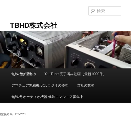
メ
サ
イ
ブ
検
ン
コ
索
コ
ン
TBHD株式会社
ン
テ
テ
ン
ン
ツ
ツ
へ
へ
移
移
動
動
メ
無線機修理進捗
YouTube 完了済み動画（最新1000件）
イ
ン
アマチュア無線機 BCLラジオの修理
当社の業務
メ
ニ
無線機 オーディオ機器 修理エンジニア募集中
ュ
ー
検索結果:
FT-221