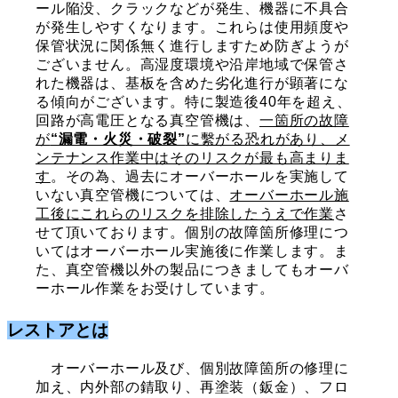
ール陥没、クラックなどが発生、機器に不具合
が発生しやすくなります。これらは使用頻度や
保管状況に関係無く進行しますため防ぎようが
ございません。高湿度環境や沿岸地域で保管さ
れた機器は、基板を含めた劣化進行が顕著にな
る傾向がございます。特に製造後40年を超え、
回路が
高電圧となる真空管機は、
一箇所の故障
が
“漏電・
火災・破裂”
に繫がる恐れがあり、メ
ンテナンス作業中はそのリスクが最も高まりま
す
。その為、過去にオーバーホールを実施して
いない真空管機については、
オーバーホール施
工後にこれらのリスクを排除したうえで作業
さ
せて頂いております。個別の故障箇所修理につ
いてはオーバーホール実施後に作業します。ま
た、真空管機以外の製品につきましてもオーバ
ーホール作業をお受けしています。
レストアとは
オーバーホール及び、個別故障箇所の修理に
加え、内外部の錆取り、再塗装（鈑金）、フロ