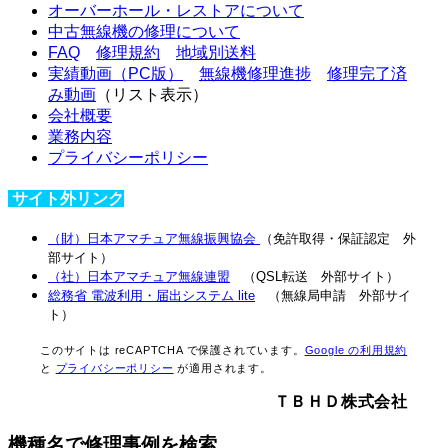
オーバーホール・レストアについて
中古無線機の修理について
FAQ
修理規約
地域別送料
実績動画（PC版）
無線機修理進捗
修理完了済
み動画
（リスト表示）
会社概要
業務内容
プライバシーポリシー
サイト外リンク
（財）日本アマチュア無線振興協会
（免許取得・保証認定 外
部サイト）
（社）日本アマチュア無線連盟
（QSL転送
外部サイト
）
総務省 電波利用・届出システム lite
（無線局申請
外部サイ
ト
）
このサイトは reCAPTCHA で保護されています。
Google の利用規約
と
プライバシーポリシー
が適用されます。
ＴＢＨＤ株式会社
機種名で修理事例を検索