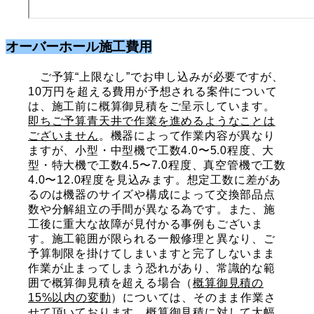
オーバーホール施工費用
ご予算“上限なし”でお申し込みが必要ですが、
10万円を超える費用が予想される案件について
は、施工前に概算御見積をご呈示しています。
即ちご予算青天井で作業を進めるようなことは
ございません
。
機器によって作業内容が異なり
ますが、小型・中型機で工数4.0〜5.0程度、大
型・特大機で工数4.5〜7.0程度、真空管機で工数
4.0〜12.0程度を見込みます。想定工数に差があ
るのは機器のサイズや構成によって交換部品点
数や分解組立の手間が異なる為です。また、施
工後に重大な故障が見付かる事例もございま
す。施工範囲が限られる一般修理と異なり、ご
予算制限を掛けてしまいますと完了しないまま
作業が止まってしまう恐れがあり、常識的な範
囲で概算御見積を超える場合（
概算御見積の
15%以内の変動
）については、そのまま作業さ
せて頂いております。概算御見積に対して大幅