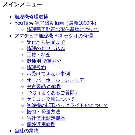
メインメニュー
無線機修理進捗
YouTube 完了済み動画（最新1000件）
修理完了動画の配信基準について
アマチュア無線機 BCLラジオの修理
受付から納品まで
修理のお申し込み
工賃・料金
機種別 指定区分
修理規約
お受けできない事例
オーバーホール・レストア
中古製品 の修理
FAQ（よくあるご質問）
ケミコン交換について
無線機のLEDバックライト化について
梱包・発送方法
当社使用測定機器
保険適用修理
当社の業務