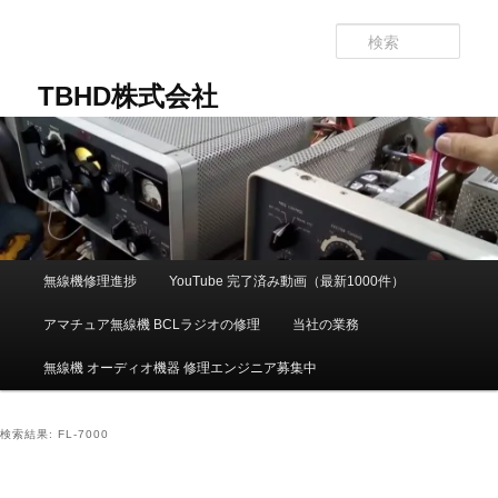
メ
サ
イ
ブ
検
ン
コ
索
コ
ン
TBHD株式会社
ン
テ
テ
ン
ン
ツ
ツ
へ
へ
移
移
動
動
メ
無線機修理進捗
YouTube 完了済み動画（最新1000件）
イ
ン
アマチュア無線機 BCLラジオの修理
当社の業務
メ
ニ
無線機 オーディオ機器 修理エンジニア募集中
ュ
ー
検索結果:
FL-7000