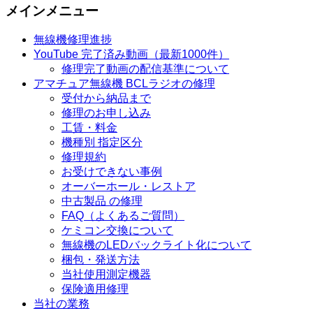
メインメニュー
無線機修理進捗
YouTube 完了済み動画（最新1000件）
修理完了動画の配信基準について
アマチュア無線機 BCLラジオの修理
受付から納品まで
修理のお申し込み
工賃・料金
機種別 指定区分
修理規約
お受けできない事例
オーバーホール・レストア
中古製品 の修理
FAQ（よくあるご質問）
ケミコン交換について
無線機のLEDバックライト化について
梱包・発送方法
当社使用測定機器
保険適用修理
当社の業務