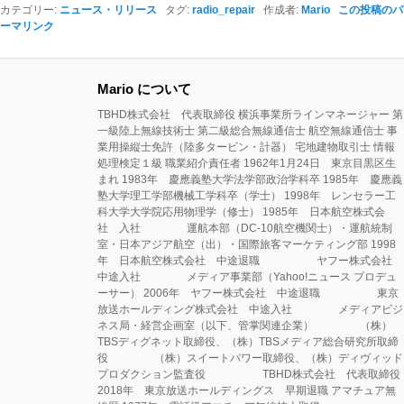
カテゴリー:
ニュース・リリース
タグ:
radio_repair
作成者:
Mario
この投稿のパ
ーマリンク
Mario について
TBHD株式会社 代表取締役 横浜事業所ラインマネージャー 第
一級陸上無線技術士 第二級総合無線通信士 航空無線通信士 事
業用操縦士免許（陸多タービン・計器） 宅地建物取引士 情報
処理検定１級 職業紹介責任者 1962年1月24日 東京目黒区生
まれ 1983年 慶應義塾大学法学部政治学科卒 1985年 慶應義
塾大学理工学部機械工学科卒（学士） 1998年 レンセラー工
科大学大学院応用物理学（修士） 1985年 日本航空株式会
社 入社 運航本部（DC-10航空機関士）・運航統制
室・日本アジア航空（出）・国際旅客マーケティング部 1998
年 日本航空株式会社 中途退職 ヤフー株式会社
中途入社 メディア事業部（Yahoo!ニュース プロデュ
ーサー） 2006年 ヤフー株式会社 中途退職 東京
放送ホールディング株式会社 中途入社 メディアビジ
ネス局・経営企画室（以下、管掌関連企業） （株）
TBSディグネット取締役、（株）TBSメディア総合研究所取締
役 （株）スイートパワー取締役、（株）ディヴィッド
プロダクション監査役 TBHD株式会社 代表取締役
2018年 東京放送ホールディングス 早期退職 アマチュア無