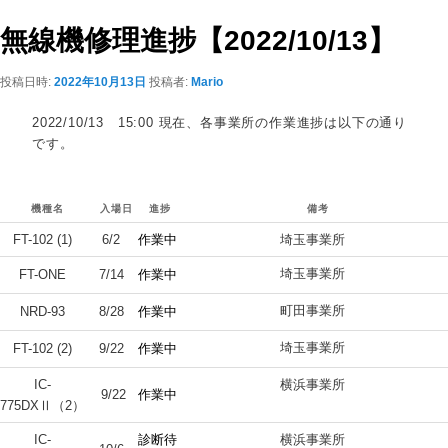
ビ
ゲ
無線機修理進捗【2022/10/13】
ー
シ
投稿日時:
2022年10月13日
投稿者:
Mario
ョ
ン
2022/10/13 15:00 現在、各事業所の作業進捗は以下の通り
です。
機種名
入場日
進捗
備考
FT-102 (1)
6/2
作業中
埼玉事業所
埼玉事業所
FT-ONE
7/14
作業中
町田事業所
NRD-93
8/28
作業中
埼玉事業所
FT-102 (2)
9/22
作業中
IC-
横浜事業所
9/22
作業中
775DXⅡ（2）
IC-
診断待
横浜事業所