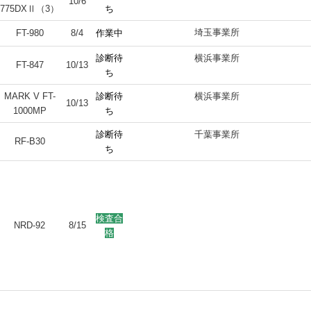
10/6
775DXⅡ（3）
ち
埼玉事業所
FT-980
8/4
作業中
診断待
横浜事業所
FT-847
10/13
ち
MARK V FT-
診断待
横浜事業所
10/13
1000MP
ち
診断待
千葉事業所
RF-B30
ち
検査合
NRD-92
8/15
格