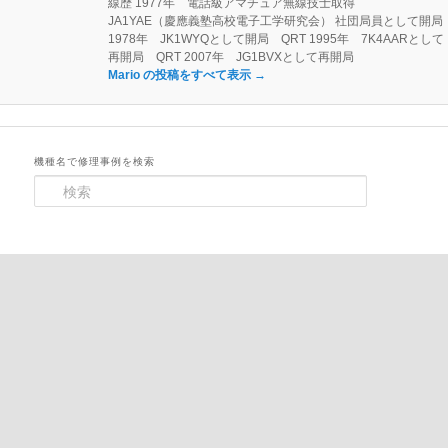
線歴 1977年 電話級アマチュア無線技士取得
JA1YAE（慶應義塾高校電子工学研究会） 社団局員として開局
1978年 JK1WYQとして開局 QRT 1995年 7K4AARとして
再開局 QRT 2007年 JG1BVXとして再開局
Mario の投稿をすべて表示
→
機種名で修理事例を検索
検
索