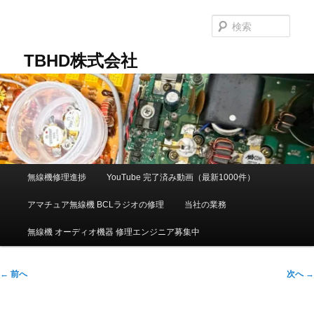
メ
イ
検
ン
索
コ
TBHD株式会社
ン
テ
ン
ツ
へ
移
動
メ
無線機修理進捗
YouTube 完了済み動画（最新1000件）
イ
ン
アマチュア無線機 BCLラジオの修理
当社の業務
メ
ニ
無線機 オーディオ機器 修理エンジニア募集中
ュ
ー
投
←
前へ
次へ
→
稿
ナ