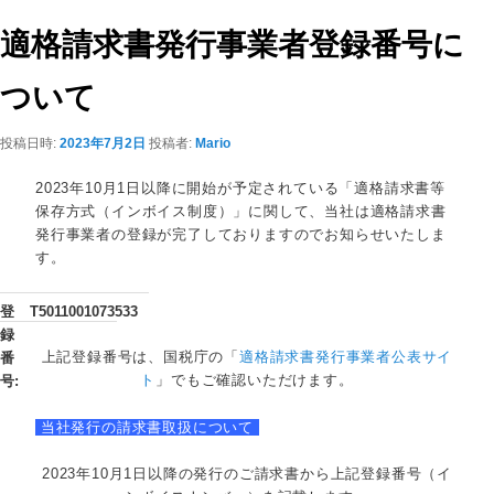
ビ
ゲ
適格請求書発行事業者登録番号に
ー
シ
ついて
ョ
ン
投稿日時:
2023年7月2日
投稿者:
Mario
2023年10月1日以降に開始が予定されている「適格請求書等
保存方式（インボイス制度）」に関して、当社は適格請求書
発行事業者の登録が完了しておりますのでお知らせいたしま
す。
登
T5011001073533
録
上記登録番号は、国税庁の「
適格請求書発行事業者公表サイ
番
ト
」でもご確認いただけます。
号:
当社発行の請求書取扱について
2023年10月1日以降の発行のご請求書から上記登録番号（イ