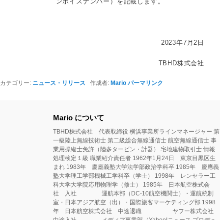
ンボイスナンバー）を記載します。
2023年7月2日
TBHD株式会社
カテゴリー:
ニュース・リリース
作成者:
Mario
パーマリンク
Mario について
TBHD株式会社 代表取締役 横浜事業所ラインマネージャー 第
一級陸上無線技術士 第二級総合無線通信士 航空無線通信士 事
業用操縦士免許（陸多タービン・計器） 宅地建物取引士 情報
処理検定１級 職業紹介責任者 1962年1月24日 東京目黒区生
まれ 1983年 慶應義塾大学法学部政治学科卒 1985年 慶應義
塾大学理工学部機械工学科卒（学士） 1998年 レンセラー工
科大学大学院応用物理学（修士） 1985年 日本航空株式会
社 入社 運航本部（DC-10航空機関士）・運航統制
室・日本アジア航空（出）・国際旅客マーケティング部 1998
年 日本航空株式会社 中途退職 ヤフー株式会社
中途入社 メディア事業部（Yahoo!ニュース プロデュ