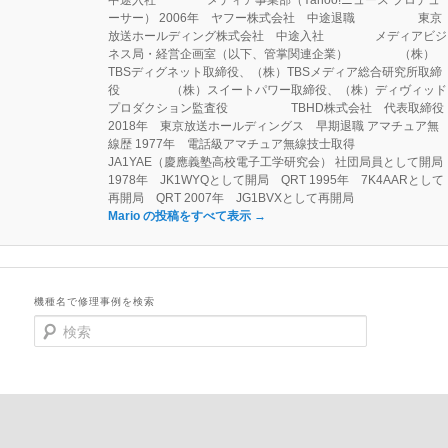
ーサー） 2006年 ヤフー株式会社 中途退職 東京
放送ホールディング株式会社 中途入社 メディアビジ
ネス局・経営企画室（以下、管掌関連企業） （株）
TBSディグネット取締役、（株）TBSメディア総合研究所取締
役 （株）スイートパワー取締役、（株）ディヴィッド
プロダクション監査役 TBHD株式会社 代表取締役
2018年 東京放送ホールディングス 早期退職 アマチュア無
線歴 1977年 電話級アマチュア無線技士取得
JA1YAE（慶應義塾高校電子工学研究会） 社団局員として開局
1978年 JK1WYQとして開局 QRT 1995年 7K4AARとして
再開局 QRT 2007年 JG1BVXとして再開局
Mario の投稿をすべて表示
→
機種名で修理事例を検索
検
索