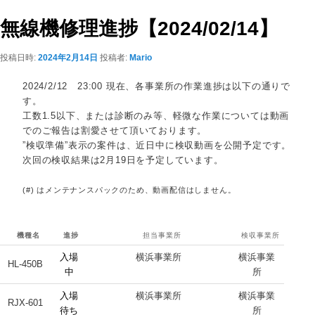
ビ
ゲ
無線機修理進捗【2024/02/14】
ー
シ
投稿日時:
2024年2月14日
投稿者:
Mario
ョ
ン
2024/2/12 23:00 現在、各事業所の作業進捗は以下の通りで
す。
工数1.5以下、または診断のみ等、軽微な作業については動画
でのご報告は割愛させて頂いております。
”検収準備”表示の案件は、近日中に検収動画を公開予定です。
次回の検収結果は2月19日を予定しています。
(#) はメンテナンスパックのため、動画配信はしません。
機種名
進捗
担当事業所
検収事業所
入場
横浜事業所
横浜事業
HL-450B
中
所
入場
横浜事業所
横浜事業
RJX-601
待ち
所