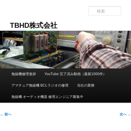
メ
イ
検
ン
索
コ
TBHD株式会社
ン
テ
ン
ツ
へ
移
動
メ
無線機修理進捗
YouTube 完了済み動画（最新1000件）
イ
ン
アマチュア無線機 BCLラジオの修理
当社の業務
メ
ニ
無線機 オーディオ機器 修理エンジニア募集中
ュ
ー
投
←
前へ
次へ
→
稿
ナ