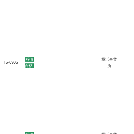
検査
横浜事業
TS-690S
合格
所