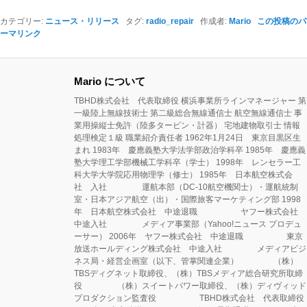
カテゴリー:
ニュース・リリース
タグ:
radio_repair
作成者:
Mario
この投稿のパ
ーマリンク
Mario について
TBHD株式会社 代表取締役 横浜事業所ラインマネージャー 第
一級陸上無線技術士 第二級総合無線通信士 航空無線通信士 事
業用操縦士免許（陸多タービン・計器） 宅地建物取引士 情報
処理検定１級 職業紹介責任者 1962年1月24日 東京目黒区生
まれ 1983年 慶應義塾大学法学部政治学科卒 1985年 慶應義
塾大学理工学部機械工学科卒（学士） 1998年 レンセラー工
科大学大学院応用物理学（修士） 1985年 日本航空株式会
社 入社 運航本部（DC-10航空機関士）・運航統制
室・日本アジア航空（出）・国際旅客マーケティング部 1998
年 日本航空株式会社 中途退職 ヤフー株式会社
中途入社 メディア事業部（Yahoo!ニュース プロデュ
ーサー） 2006年 ヤフー株式会社 中途退職 東京
放送ホールディング株式会社 中途入社 メディアビジ
ネス局・経営企画室（以下、管掌関連企業） （株）
TBSディグネット取締役、（株）TBSメディア総合研究所取締
役 （株）スイートパワー取締役、（株）ディヴィッド
プロダクション監査役 TBHD株式会社 代表取締役