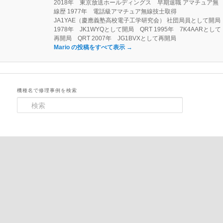
2018年 東京放送ホールディングス 早期退職 アマチュア無
線歴 1977年 電話級アマチュア無線技士取得
JA1YAE（慶應義塾高校電子工学研究会） 社団局員として開局
1978年 JK1WYQとして開局 QRT 1995年 7K4AARとして
再開局 QRT 2007年 JG1BVXとして再開局
Mario の投稿をすべて表示
→
機種名で修理事例を検索
検
索