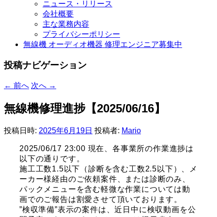
ニュース・リリース
会社概要
主な業務内容
プライバシーポリシー
無線機 オーディオ機器 修理エンジニア募集中
投稿ナビゲーション
←
前へ
次へ
→
無線機修理進捗【2025/06/16】
投稿日時:
2025年6月19日
投稿者:
Mario
2025/06/17 23:00 現在、各事業所の作業進捗は
以下の通りです。
施工工数1.5以下（診断を含む工数2.5以下）、メ
ーカー様経由のご依頼案件、または診断のみ、
パックメニューを含む軽微な作業については動
画でのご報告は割愛させて頂いております。
”検収準備”表示の案件は、近日中に検収動画を公