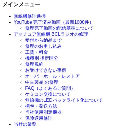
メインメニュー
無線機修理進捗
YouTube 完了済み動画（最新1000件）
修理完了動画の配信基準について
アマチュア無線機 BCLラジオの修理
受付から納品まで
修理のお申し込み
工賃・料金
機種別 指定区分
修理規約
お受けできない事例
オーバーホール・レストア
中古製品 の修理
FAQ（よくあるご質問）
ケミコン交換について
無線機のLEDバックライト化について
梱包・発送方法
当社使用測定機器
保険適用修理
当社の業務