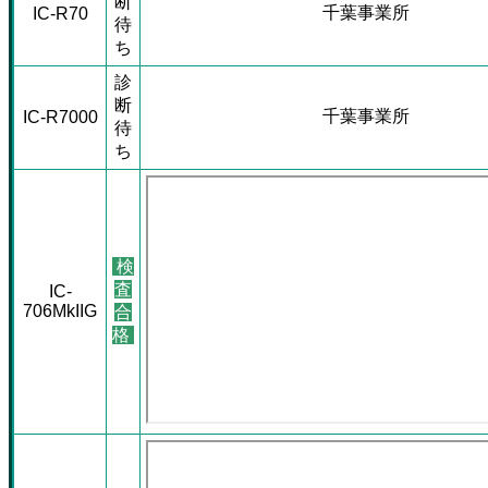
断
千葉事業所
IC-R70
待
ち
診
断
千葉事業所
IC-R7000
待
ち
検
査
IC-
706MkIIG
合
格