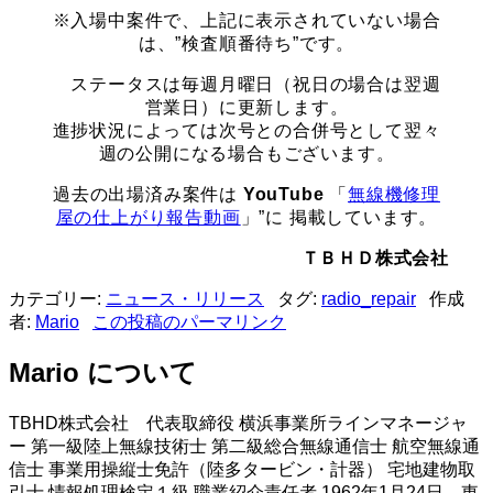
※入場中案件で、上記に表示されていない場合
は、”検査順番待ち”です。
ステータスは毎週月曜日（祝日の場合は翌週
営業日）に更新します。
進捗状況によっては次号との合併号として翌々
週の公開になる場合もございます。
過去の出場済み案件は
YouTube
「
無線機修理
屋の仕上がり報告動画
」”に 掲載しています。
ＴＢＨＤ株式会社
カテゴリー:
ニュース・リリース
タグ:
radio_repair
作成
者:
Mario
この投稿のパーマリンク
Mario について
TBHD株式会社 代表取締役 横浜事業所ラインマネージャ
ー 第一級陸上無線技術士 第二級総合無線通信士 航空無線通
信士 事業用操縦士免許（陸多タービン・計器） 宅地建物取
引士 情報処理検定１級 職業紹介責任者 1962年1月24日 東