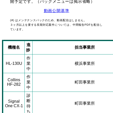
開予定です。（パックメニューは掲示省略）
動画公開基準
(#) はメンテナンスパックのため、動画配信はしません。
３ヶ月以上を要する長期対応案件については、中間報告PDFを配信し
ています。
進
機種名
担当事業所
捗
作
HL-130U
業
横浜事業所
中
作
Collins
業
町田事業所
HF-282
中
診
断
Signal
町田事業所
One CX-1
待
ち