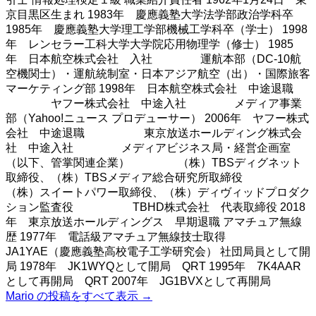
京目黒区生まれ 1983年 慶應義塾大学法学部政治学科卒
1985年 慶應義塾大学理工学部機械工学科卒（学士） 1998
年 レンセラー工科大学大学院応用物理学（修士） 1985
年 日本航空株式会社 入社 運航本部（DC-10航
空機関士）・運航統制室・日本アジア航空（出）・国際旅客
マーケティング部 1998年 日本航空株式会社 中途退職
ヤフー株式会社 中途入社 メディア事業
部（Yahoo!ニュース プロデューサー） 2006年 ヤフー株式
会社 中途退職 東京放送ホールディング株式会
社 中途入社 メディアビジネス局・経営企画室
（以下、管掌関連企業） （株）TBSディグネット
取締役、（株）TBSメディア総合研究所取締役
（株）スイートパワー取締役、（株）ディヴィッドプロダク
ション監査役 TBHD株式会社 代表取締役 2018
年 東京放送ホールディングス 早期退職 アマチュア無線
歴 1977年 電話級アマチュア無線技士取得
JA1YAE（慶應義塾高校電子工学研究会） 社団局員として開
局 1978年 JK1WYQとして開局 QRT 1995年 7K4AAR
として再開局 QRT 2007年 JG1BVXとして再開局
Mario の投稿をすべて表示
→