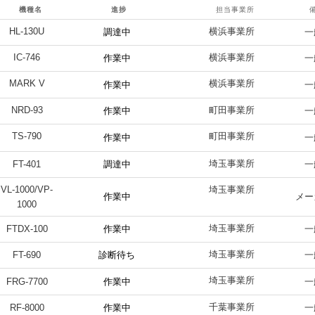
機種名
進捗
担当事業所
HL-130U
横浜事業所
調達中
一
IC-746
横浜事業所
作業中
一
MARK V
横浜事業所
作業中
一
NRD-93
町田事業所
作業中
一
TS-790
町田事業所
作業中
一
埼玉事業所
FT-401
調達中
一
VL-1000/VP-
埼玉事業所
作業中
メー
1000
埼玉事業所
FTDX-100
作業中
一
埼玉事業所
FT-690
診断待ち
一
埼玉事業所
FRG-7700
作業中
一
千葉事業所
RF-8000
作業中
一