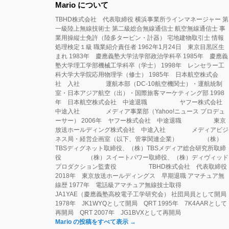
Mario について
TBHD株式会社 代表取締役 横浜事業所ラインマネージャー 第
一級陸上無線技術士 第二級総合無線通信士 航空無線通信士 事
業用操縦士免許（陸多タービン・計器） 宅地建物取引士 情報
処理検定１級 職業紹介責任者 1962年1月24日 東京目黒区生
まれ 1983年 慶應義塾大学法学部政治学科卒 1985年 慶應義
塾大学理工学部機械工学科卒（学士） 1998年 レンセラー工
科大学大学院応用物理学（修士） 1985年 日本航空株式会
社 入社 運航本部（DC-10航空機関士）・運航統制
室・日本アジア航空（出）・国際旅客マーケティング部 1998
年 日本航空株式会社 中途退職 ヤフー株式会社
中途入社 メディア事業部（Yahoo!ニュース プロデュ
ーサー） 2006年 ヤフー株式会社 中途退職 東京
放送ホールディング株式会社 中途入社 メディアビジ
ネス局・経営企画室（以下、管掌関連企業） （株）
TBSディグネット取締役、（株）TBSメディア総合研究所取締
役 （株）スイートパワー取締役、（株）ディヴィッド
プロダクション監査役 TBHD株式会社 代表取締役
2018年 東京放送ホールディングス 早期退職 アマチュア無
線歴 1977年 電話級アマチュア無線技士取得
JA1YAE（慶應義塾高校電子工学研究会） 社団局員として開局
1978年 JK1WYQとして開局 QRT 1995年 7K4AARとして
再開局 QRT 2007年 JG1BVXとして再開局
Mario の投稿をすべて表示
→