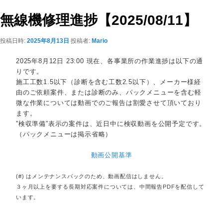
ビ
ゲ
無線機修理進捗【2025/08/11】
ー
シ
投稿日時:
2025年8月13日
投稿者:
Mario
ョ
ン
2025年8月12日 23:00 現在、各事業所の作業進捗は以下の通
りです。
施工工数1.5以下（診断を含む工数2.5以下）、メーカー様経
由のご依頼案件、または診断のみ、
パックメニューを含む軽
微な作業については動画でのご報告は割愛させて頂いており
ます。
”検収準備”表示の案件は、近日中に検収動画を公開予定です。
（パックメニューは掲示省略）
動画公開基準
(#) はメンテナンスパックのため、動画配信はしません。
３ヶ月以上を要する長期対応案件については、中間報告PDFを配信して
います。