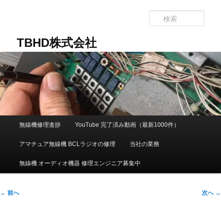
メ
イ
検
ン
索
コ
TBHD株式会社
ン
テ
ン
ツ
へ
移
動
メ
無線機修理進捗
YouTube 完了済み動画（最新1000件）
イ
ン
アマチュア無線機 BCLラジオの修理
当社の業務
メ
ニ
無線機 オーディオ機器 修理エンジニア募集中
ュ
ー
投
←
前へ
次へ
→
稿
ナ