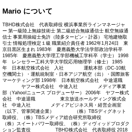
Mario について
TBHD株式会社 代表取締役 横浜事業所ラインマネージャ
ー 第一級陸上無線技術士 第二級総合無線通信士 航空無線通
信士 事業用操縦士免許（陸多タービン・計器） 宅地建物取
引士 情報処理検定１級 職業紹介責任者 1962年1月24日 東
京目黒区生まれ 1983年 慶應義塾大学法学部政治学科卒
1985年 慶應義塾大学理工学部機械工学科卒（学士） 1998
年 レンセラー工科大学大学院応用物理学（修士） 1985
年 日本航空株式会社 入社 運航本部（DC-10航
空機関士）・運航統制室・日本アジア航空（出）・国際旅客
マーケティング部 1998年 日本航空株式会社 中途退職
ヤフー株式会社 中途入社 メディア事業
部（Yahoo!ニュース プロデューサー） 2006年 ヤフー株式
会社 中途退職 東京放送ホールディング株式会
社 中途入社 メディアビジネス局・経営企画室
（以下、管掌関連企業） （株）TBSディグネット
取締役、（株）TBSメディア総合研究所取締役
（株）スイートパワー取締役、（株）ディヴィッドプロダク
ション監査役 TBHD株式会社 代表取締役 2018