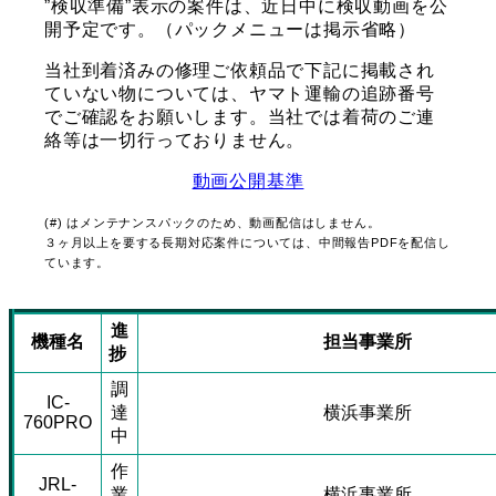
”検収準備”表示の案件は、近日中に検収動画を公
開予定です。（パックメニューは掲示省略）
当社到着済みの修理ご依頼品で下記に掲載され
ていない物については、ヤマト運輸の追跡番号
でご確認をお願いします。当社では着荷のご連
絡等は一切行っておりません。
動画公開基準
(#) はメンテナンスパックのため、動画配信はしません。
３ヶ月以上を要する長期対応案件については、中間報告PDFを配信し
ています。
進
機種名
担当事業所
捗
調
IC-
達
横浜事業所
760PRO
中
作
JRL-
業
横浜事業所