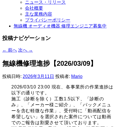
ニュース・リリース
会社概要
主な業務内容
プライバシーポリシー
無線機 オーディオ機器 修理エンジニア募集中
投稿ナビゲーション
←
前へ
次へ
→
無線機修理進捗【2026/03/09】
投稿日時:
2026年3月11日
投稿者:
Mario
2026/03/10 23:00 現在、各事業所の作業進捗は
以下の通りです。
施工（診断を除く）工数1.5以下、「診断の
み」、「メーカー様ご紹介」、「パックメニュ
ーを含む軽微な作業」、受付時に「動画配信を
希望しない」を選択された案件については動画
でのご報告は割愛させて頂いております。