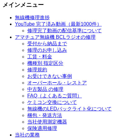
メインメニュー
無線機修理進捗
YouTube 完了済み動画（最新1000件）
修理完了動画の配信基準について
アマチュア無線機 BCLラジオの修理
受付から納品まで
修理のお申し込み
工賃・料金
機種別 指定区分
修理規約
お受けできない事例
オーバーホール・レストア
中古製品 の修理
FAQ（よくあるご質問）
ケミコン交換について
無線機のLEDバックライト化について
梱包・発送方法
当社使用測定機器
保険適用修理
当社の業務