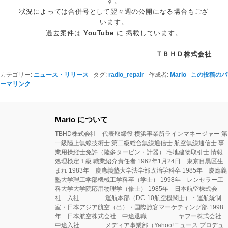
す。
状況によっては合併号として翌々週の公開になる場合もござ
います。
過去案件は
YouTube
に 掲載しています。
ＴＢＨＤ株式会社
カテゴリー:
ニュース・リリース
タグ:
radio_repair
作成者:
Mario
この投稿のパ
ーマリンク
Mario について
TBHD株式会社 代表取締役 横浜事業所ラインマネージャー 第
一級陸上無線技術士 第二級総合無線通信士 航空無線通信士 事
業用操縦士免許（陸多タービン・計器） 宅地建物取引士 情報
処理検定１級 職業紹介責任者 1962年1月24日 東京目黒区生
まれ 1983年 慶應義塾大学法学部政治学科卒 1985年 慶應義
塾大学理工学部機械工学科卒（学士） 1998年 レンセラー工
科大学大学院応用物理学（修士） 1985年 日本航空株式会
社 入社 運航本部（DC-10航空機関士）・運航統制
室・日本アジア航空（出）・国際旅客マーケティング部 1998
年 日本航空株式会社 中途退職 ヤフー株式会社
中途入社 メディア事業部（Yahoo!ニュース プロデュ