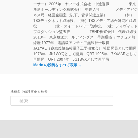
ーサー） 2006年 ヤフー株式会社 中途退職 東京
放送ホールディング株式会社 中途入社 メディアビジ
ネス局・経営企画室（以下、管掌関連企業） （株）
TBSディグネット取締役、（株）TBSメディア総合研究所取締
役 （株）スイートパワー取締役、（株）ディヴィッド
プロダクション監査役 TBHD株式会社 代表取締役
2018年 東京放送ホールディングス 早期退職 アマチュア無
線歴 1977年 電話級アマチュア無線技士取得
JA1YAE（慶應義塾高校電子工学研究会） 社団局員として開局
1978年 JK1WYQとして開局 QRT 1995年 7K4AARとして
再開局 QRT 2007年 JG1BVXとして再開局
Mario の投稿をすべて表示
→
機種名で修理事例を検索
検
索