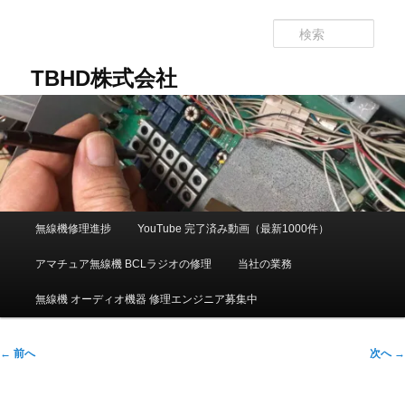
メ
イ
検
ン
索
コ
TBHD株式会社
ン
テ
ン
ツ
へ
移
動
メ
無線機修理進捗
YouTube 完了済み動画（最新1000件）
イ
ン
アマチュア無線機 BCLラジオの修理
当社の業務
メ
ニ
無線機 オーディオ機器 修理エンジニア募集中
ュ
ー
投
←
前へ
次へ
→
稿
ナ