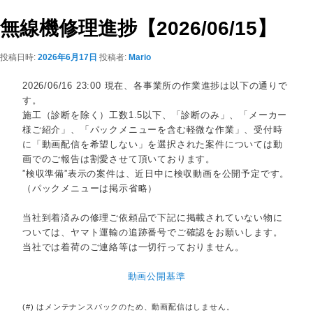
ビ
ゲ
無線機修理進捗【2026/06/15】
ー
シ
投稿日時:
2026年6月17日
投稿者:
Mario
ョ
ン
2026/06/16 23:00 現在、各事業所の作業進捗は以下の通りで
す。
施工（診断を除く）工数1.5以下、「診断のみ」、「メーカー
様ご紹介」、「パックメニューを含む軽微な作業」、受付時
に「動画配信を希望しない」を選択された案件については動
画でのご報告は割愛させて頂いております。
”検収準備”表示の案件は、近日中に検収動画を公開予定です。
（パックメニューは掲示省略）
当社到着済みの修理ご依頼品で下記に掲載されていない物に
ついては、ヤマト運輸の追跡番号でご確認をお願いします。
当社では着荷のご連絡等は一切行っておりません。
動画公開基準
(#) はメンテナンスパックのため、動画配信はしません。