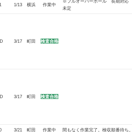
※フルオーバーホール 長期対応
1
1/13
横浜
作業中
未定
5D
3/17
町田
検査合格
5D
3/17
町田
検査合格
0
3/21
町田
作業中
間もなく作業完了。検収順番待ち