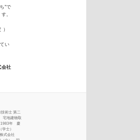
ち”で
す。
 ）
してい
式会社
技術士 第二
） 宅地建物取
1983年 慶
（学士）
航空株式会社