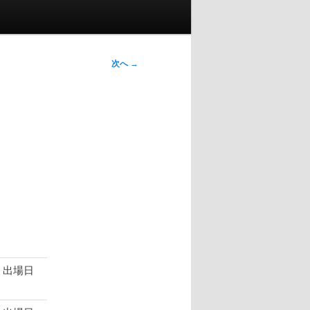
次へ
→
 出場日