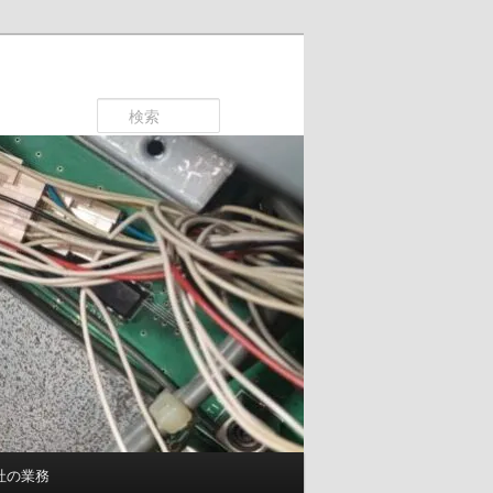
検
索
社の業務