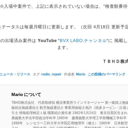
入場中案件で、上記に表示されていない場合は、”検査順番待
テータスは毎週月曜日に更新します。（次回 4月18日 更新予定
去の出場済み案件は
YouTube
“
BVX LABO.チャンネル
“に 掲載
ます。
ＴＢＨＤ株
ニュース・リリース
タグ:
radio_repair
作成者:
Mario
この投稿のパーマリンク
Mario について
TBHD株式会社 代表取締役 横浜事業所ラインマネージャー 第一級陸上無線
級総合無線通信士 航空無線通信士 事業用操縦士免許（陸多タービン・計器
引士 情報処理検定１級 職業紹介責任者 1962年1月24日 東京目黒区生まれ 
應義塾大学法学部政治学科卒 1985年 慶應義塾大学理工学部機械工学科卒
1998年 レンセラー工科大学大学院応用物理学（修士） 1985年 日本