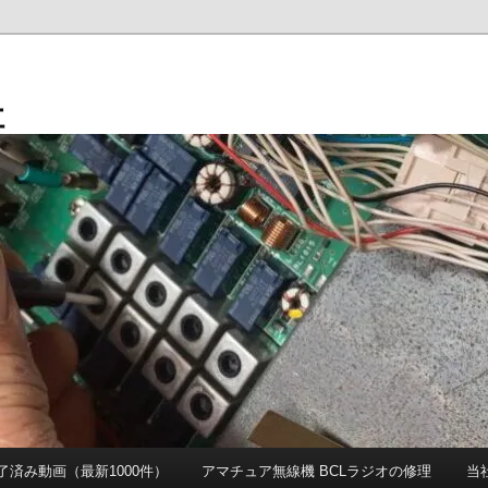
社
 完了済み動画（最新1000件）
アマチュア無線機 BCLラジオの修理
当