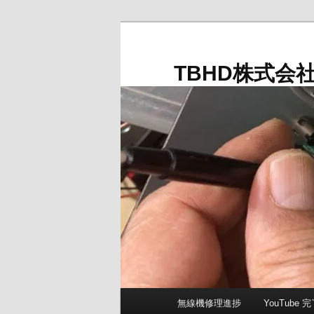
メ
イ
ン
TBHD株式会
コ
ン
テ
ン
ツ
へ
移
動
メ
無線機修理進捗
YouTube
イ