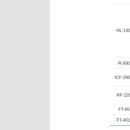
HL-13
R-500
ICF-20
RF-22
FT-85
FT-40