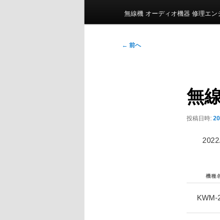
ン
無線機 オーディオ機器 修理エ
メ
ニ
投
←
前へ
ュ
稿
ー
ナ
ビ
無線
ゲ
ー
シ
投稿日時:
2
ョ
ン
20
機種
KWM-