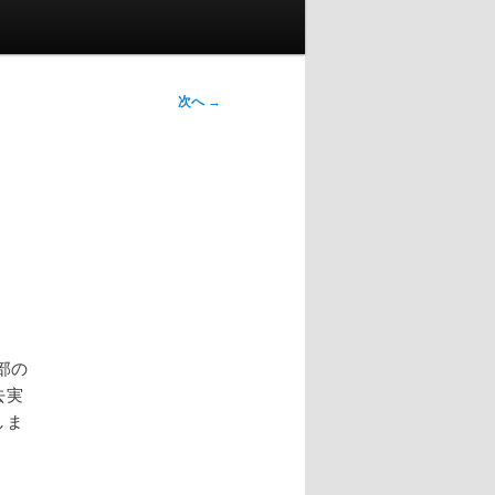
次へ
→
部の
去実
しま