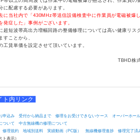
F帯以上の高周波では作業中の電磁被爆が懸念され、作業員の
分に配慮する必要があります。
に当社内で「430MHz帯送信設備検査中に作業員が電磁被爆
を発症した」事例がございます。
超短波帯高出力増幅回路の整備修理については高い健康リス
ますことから、
の工賃単価を設定させて頂いています。
TBHD株
イト内リンク
お申込み
受付から納品まで
修理をお受けできないケース
オーバーホー
について
中古無線機の修理について
修理規約
地域別送料
実績動画（PC版）
無線機修理進捗
修理完了済
スト表示）