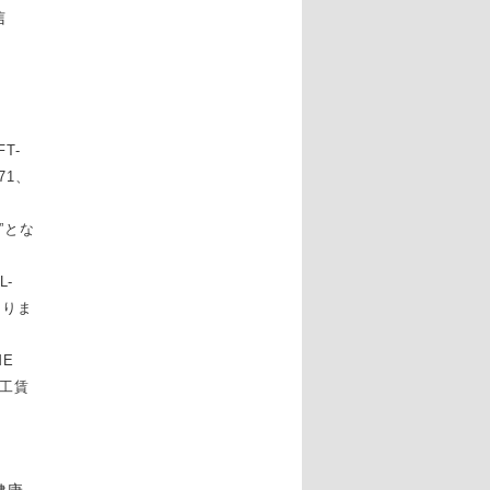
信
FT-
271、
定”とな
L-
なりま
E
工賃