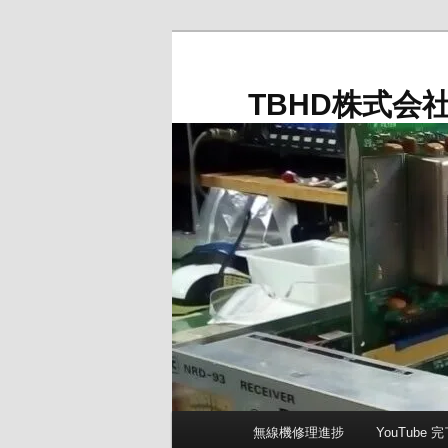
メ
イ
ン
TBHD株式会
コ
ン
テ
ン
ツ
へ
移
動
メ
無線機修理進捗
YouTube
イ