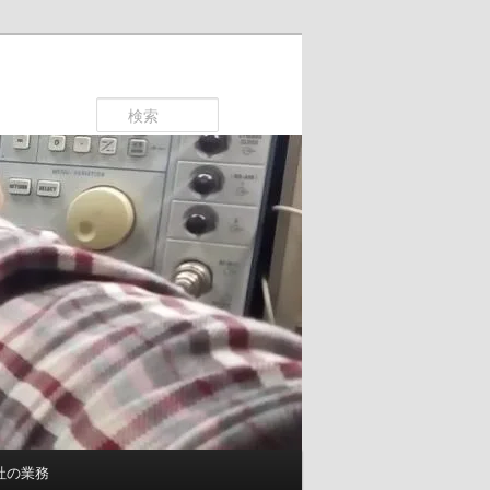
検
索
社の業務