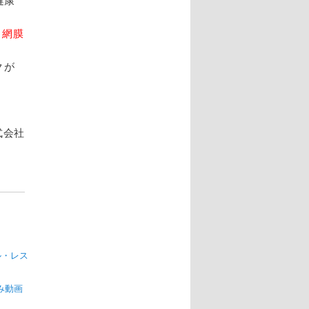
健康
し網膜
クが
式会社
ル・レス
み動画