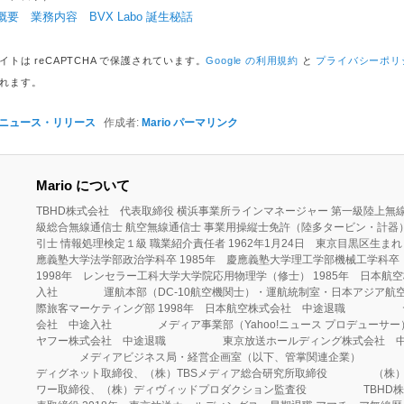
概要
業務内容
BVX Labo 誕生秘話
イトは reCAPTCHA で保護されています。
Google の利用規約
と
プライバシーポリ
れます。
ニュース・リリース
作成者:
Mario
パーマリンク
Mario について
TBHD株式会社 代表取締役 横浜事業所ラインマネージャー 第一級陸上無線
級総合無線通信士 航空無線通信士 事業用操縦士免許（陸多タービン・計器
引士 情報処理検定１級 職業紹介責任者 1962年1月24日 東京目黒区生まれ 
應義塾大学法学部政治学科卒 1985年 慶應義塾大学理工学部機械工学科卒
1998年 レンセラー工科大学大学院応用物理学（修士） 1985年 日本
入社 運航本部（DC-10航空機関士）・運航統制室・日本アジア航
際旅客マーケティング部 1998年 日本航空株式会社 中途退職 
会社 中途入社 メディア事業部（Yahoo!ニュース プロデューサー）
ヤフー株式会社 中途退職 東京放送ホールディング株式会社 中
メディアビジネス局・経営企画室（以下、管掌関連企業） （
ディグネット取締役、（株）TBSメディア総合研究所取締役 （株）
ワー取締役、（株）ディヴィッドプロダクション監査役 TBHD株