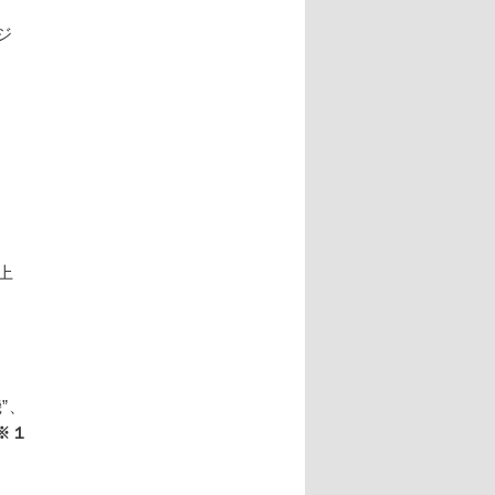
ジ
以上
”、
※１