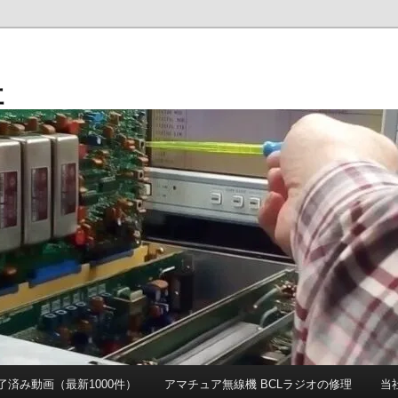
社
 完了済み動画（最新1000件）
アマチュア無線機 BCLラジオの修理
当