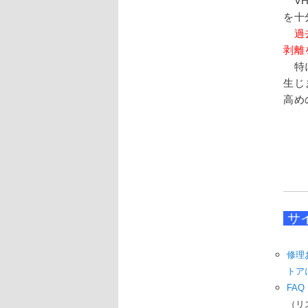
VH
を十
過去
剥離
特に
生じ
高め
サ
修理
トア
FAQ
（リ