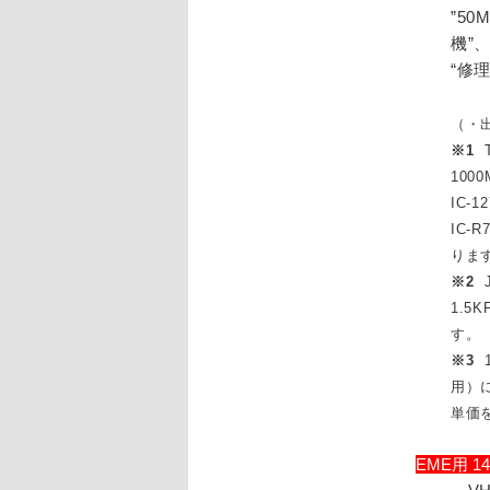
”5
機”
“修
（・出
※1
T
1000
IC-1
IC-
りま
※2
J
1.5
す。
※3
1
用）
単価
EME用 