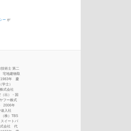
シー
が
技術士 第二
） 宅地建物取
1983年 慶
（学士）
航空株式会社
空（出）・国
ヤフー株式
 2006年
途入社
株）TBS
スイートパ
式会社 代