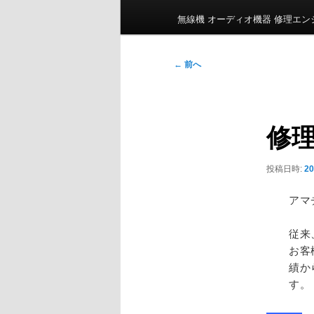
ン
無線機 オーディオ機器 修理エ
メ
ニ
投
←
前へ
ュ
稿
ー
ナ
ビ
修
ゲ
ー
シ
投稿日時:
2
ョ
ン
アマ
従来
お客
績か
す。