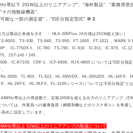
0MHz帯以下 201W以上のリニアアンプ”、”海外製品”、”業務用受
、”その他無線機器”、
理可能な一部の測定器” 、”E区分指定型式”
※２
力は製品公表値を示す ・ HLA-305Plus JA仕様は201W超え扱い）
S-900S、TS-930、TS-940、TS-950、FT-1000、FT-1021 、MARK V 
MP 、IC-775DXⅡ、IC-780、TS-790、IC-910、IC-911、IC-970、IC-1
275、JST-145 / 245 、
R7000、IC-R7100、CRF-1、ICF-6800、RJX-4800 については”D区分指
す。
RL-3000、TL-933、TL-922、HL-350VDX、HL-350UDX、HL-1KFX、H
KFX、HL-2KFX、HL-3KFX、FL-2100シリーズについては”E区分指定”と
44MHz帯以上の周波数で、定格100Wを超える出力のリニアアンプ（EM
については、作業員への健康負荷（網膜剥離などのリスク有り）を考慮し
を高めに設定しています。
144MHz帯以上 51W以上のリニアアンプの取扱について