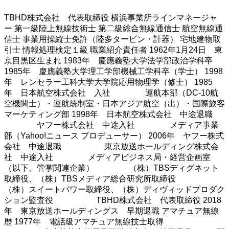
TBHD株式会社 代表取締役 横浜事業所ラインマネージャ
ー 第一級陸上無線技術士 第二級総合無線通信士 航空無線通
信士 事業用操縦士免許（陸多タービン・計器） 宅地建物取
引士 情報処理検定１級 職業紹介責任者 1962年1月24日 東
京目黒区生まれ 1983年 慶應義塾大学法学部政治学科卒
1985年 慶應義塾大学理工学部機械工学科卒（学士） 1998
年 レンセラー工科大学大学院応用物理学（修士） 1985
年 日本航空株式会社 入社 運航本部（DC-10航
空機関士）・運航統制室・日本アジア航空（出）・国際旅客
マーケティング部 1998年 日本航空株式会社 中途退職
ヤフー株式会社 中途入社 メディア事業
部（Yahoo!ニュース プロデューサー） 2006年 ヤフー株式
会社 中途退職 東京放送ホールディング株式会
社 中途入社 メディアビジネス局・経営企画室
（以下、管掌関連企業） （株）TBSディグネット
取締役、（株）TBSメディア総合研究所取締役
（株）スイートパワー取締役、（株）ディヴィッドプロダク
ション監査役 TBHD株式会社 代表取締役 2018
年 東京放送ホールディングス 早期退職 アマチュア無線
歴 1977年 電話級アマチュア無線技士取得