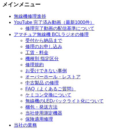
メインメニュー
無線機修理進捗
YouTube 完了済み動画（最新1000件）
修理完了動画の配信基準について
アマチュア無線機 BCLラジオの修理
受付から納品まで
修理のお申し込み
工賃・料金
機種別 指定区分
修理規約
お受けできない事例
オーバーホール・レストア
中古製品 の修理
FAQ（よくあるご質問）
ケミコン交換について
無線機のLEDバックライト化について
梱包・発送方法
当社使用測定機器
保険適用修理
当社の業務