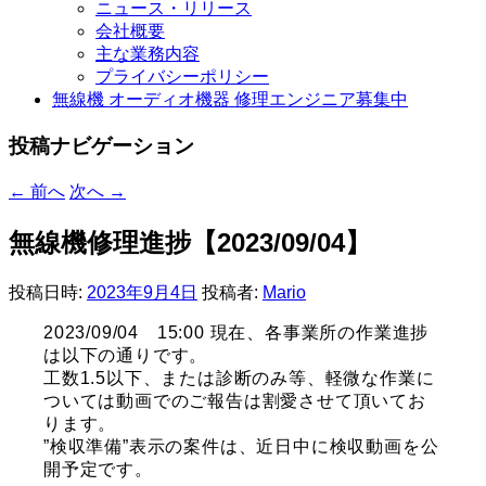
ニュース・リリース
会社概要
主な業務内容
プライバシーポリシー
無線機 オーディオ機器 修理エンジニア募集中
投稿ナビゲーション
←
前へ
次へ
→
無線機修理進捗【2023/09/04】
投稿日時:
2023年9月4日
投稿者:
Mario
2023/09/04 15:00 現在、各事業所の作業進捗
は以下の通りです。
工数1.5以下、または診断のみ等、軽微な作業に
ついては動画でのご報告は割愛させて頂いてお
ります。
”検収準備”表示の案件は、近日中に検収動画を公
開予定です。