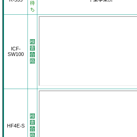
待
ち
検
査
ICF-
SW100
合
格
検
査
HF4E-S
合
格