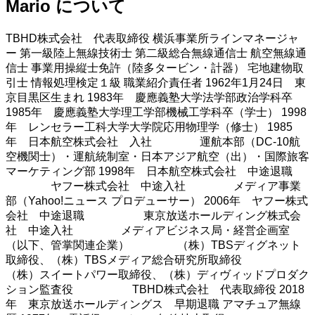
Mario について
TBHD株式会社 代表取締役 横浜事業所ラインマネージャ
ー 第一級陸上無線技術士 第二級総合無線通信士 航空無線通
信士 事業用操縦士免許（陸多タービン・計器） 宅地建物取
引士 情報処理検定１級 職業紹介責任者 1962年1月24日 東
京目黒区生まれ 1983年 慶應義塾大学法学部政治学科卒
1985年 慶應義塾大学理工学部機械工学科卒（学士） 1998
年 レンセラー工科大学大学院応用物理学（修士） 1985
年 日本航空株式会社 入社 運航本部（DC-10航
空機関士）・運航統制室・日本アジア航空（出）・国際旅客
マーケティング部 1998年 日本航空株式会社 中途退職
ヤフー株式会社 中途入社 メディア事業
部（Yahoo!ニュース プロデューサー） 2006年 ヤフー株式
会社 中途退職 東京放送ホールディング株式会
社 中途入社 メディアビジネス局・経営企画室
（以下、管掌関連企業） （株）TBSディグネット
取締役、（株）TBSメディア総合研究所取締役
（株）スイートパワー取締役、（株）ディヴィッドプロダク
ション監査役 TBHD株式会社 代表取締役 2018
年 東京放送ホールディングス 早期退職 アマチュア無線