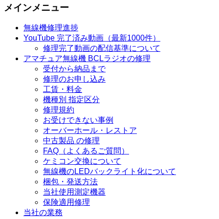
メインメニュー
無線機修理進捗
YouTube 完了済み動画（最新1000件）
修理完了動画の配信基準について
アマチュア無線機 BCLラジオの修理
受付から納品まで
修理のお申し込み
工賃・料金
機種別 指定区分
修理規約
お受けできない事例
オーバーホール・レストア
中古製品 の修理
FAQ（よくあるご質問）
ケミコン交換について
無線機のLEDバックライト化について
梱包・発送方法
当社使用測定機器
保険適用修理
当社の業務