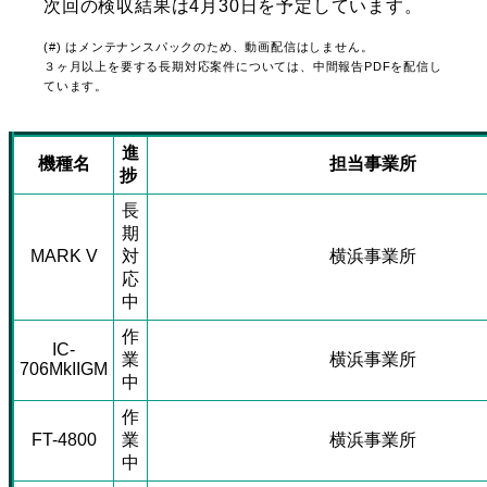
次回の検収結果は4月30日を予定しています。
(#) はメンテナンスパックのため、動画配信はしません。
３ヶ月以上を要する長期対応案件については、中間報告PDFを配信し
ています。
進
機種名
担当事業所
捗
長
期
MARK V
対
横浜事業所
応
中
作
IC-
業
横浜事業所
706MkIIGM
中
作
FT-4800
業
横浜事業所
中