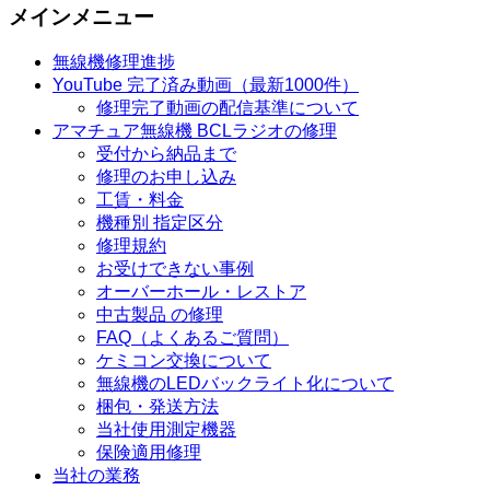
メインメニュー
無線機修理進捗
YouTube 完了済み動画（最新1000件）
修理完了動画の配信基準について
アマチュア無線機 BCLラジオの修理
受付から納品まで
修理のお申し込み
工賃・料金
機種別 指定区分
修理規約
お受けできない事例
オーバーホール・レストア
中古製品 の修理
FAQ（よくあるご質問）
ケミコン交換について
無線機のLEDバックライト化について
梱包・発送方法
当社使用測定機器
保険適用修理
当社の業務