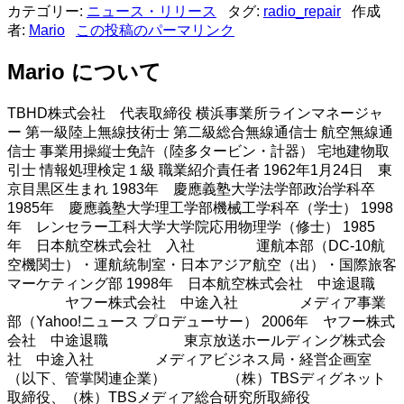
カテゴリー:
ニュース・リリース
タグ:
radio_repair
作成
者:
Mario
この投稿のパーマリンク
Mario について
TBHD株式会社 代表取締役 横浜事業所ラインマネージャ
ー 第一級陸上無線技術士 第二級総合無線通信士 航空無線通
信士 事業用操縦士免許（陸多タービン・計器） 宅地建物取
引士 情報処理検定１級 職業紹介責任者 1962年1月24日 東
京目黒区生まれ 1983年 慶應義塾大学法学部政治学科卒
1985年 慶應義塾大学理工学部機械工学科卒（学士） 1998
年 レンセラー工科大学大学院応用物理学（修士） 1985
年 日本航空株式会社 入社 運航本部（DC-10航
空機関士）・運航統制室・日本アジア航空（出）・国際旅客
マーケティング部 1998年 日本航空株式会社 中途退職
ヤフー株式会社 中途入社 メディア事業
部（Yahoo!ニュース プロデューサー） 2006年 ヤフー株式
会社 中途退職 東京放送ホールディング株式会
社 中途入社 メディアビジネス局・経営企画室
（以下、管掌関連企業） （株）TBSディグネット
取締役、（株）TBSメディア総合研究所取締役