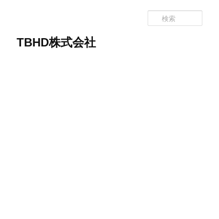
メ
イ
検
ン
索
コ
TBHD株式会社
ン
テ
ン
ツ
へ
移
動