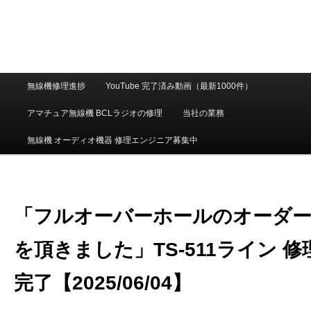
メ
無線機修理進捗
YouTube 完了済み動画（最新1000件）
イ
ン
アマチュア無線機 BCLラジオの修理
当社の業務
メ
ニ
無線機 オーディオ機器 修理エンジニア募集中
ュ
ー
「フルオーバーホールのオーダ
を頂きました」TS-511ライン 修
完了【2025/06/04】