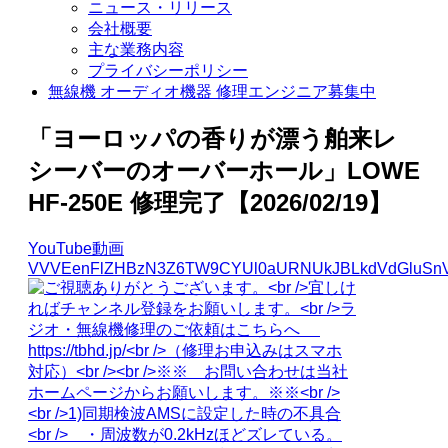
ニュース・リリース
会社概要
主な業務内容
プライバシーポリシー
無線機 オーディオ機器 修理エンジニア募集中
「ヨーロッパの香りが漂う舶来レ
シーバーのオーバーホール」LOWE
HF-250E 修理完了【2026/02/19】
YouTube動画
VVVEenFlZHBzN3Z6TW9CYUl0aURNUkJBLkdVdGluSn