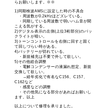
らお願いします。※※
1)同期検波AMSに設定した時の不具合
・周波数が0.2kHzほどズレている。
・同期している周波数で弱いハム音が聞
こえる気がする。
2)デジタル表示の左側(上位3桁部分)のバッ
クライトが暗い。
3)トーンコントロールを右側に回すと固く
て回しづらい時がある。
4)バッテリーが切れている。
・新規補充は不要で外して欲しい。
5)その他総合調整
・電解コンデンサーの液漏れ想定、新規
交換して欲しい。
→経年劣化で有名なC156、C157、
C162など
・感度などの調整
・その他気になる部分があればお願いし
ます。以上
以上について修理を承りました。