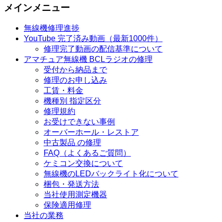
メインメニュー
無線機修理進捗
YouTube 完了済み動画（最新1000件）
修理完了動画の配信基準について
アマチュア無線機 BCLラジオの修理
受付から納品まで
修理のお申し込み
工賃・料金
機種別 指定区分
修理規約
お受けできない事例
オーバーホール・レストア
中古製品 の修理
FAQ（よくあるご質問）
ケミコン交換について
無線機のLEDバックライト化について
梱包・発送方法
当社使用測定機器
保険適用修理
当社の業務