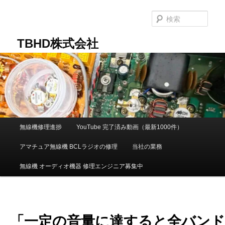
メ
イ
検
ン
索
コ
TBHD株式会社
ン
テ
ン
ツ
へ
移
動
メ
無線機修理進捗
YouTube 完了済み動画（最新1000件）
イ
ン
アマチュア無線機 BCLラジオの修理
当社の業務
メ
ニ
無線機 オーディオ機器 修理エンジニア募集中
ュ
ー
「一定の音量に達すると全バンド