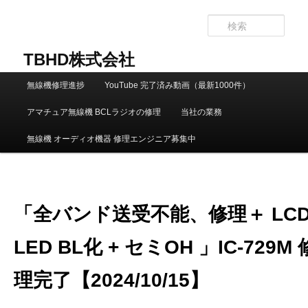
メ
イ
検
ン
索
コ
TBHD株式会社
ン
メ
テ
無線機修理進捗
YouTube 完了済み動画（最新1000件）
イ
ン
ン
ツ
アマチュア無線機 BCLラジオの修理
当社の業務
メ
へ
ニ
移
無線機 オーディオ機器 修理エンジニア募集中
ュ
動
ー
「全バンド送受不能、修理＋ LC
LED BL化 + セミOH 」IC-729M 
理完了【2024/10/15】