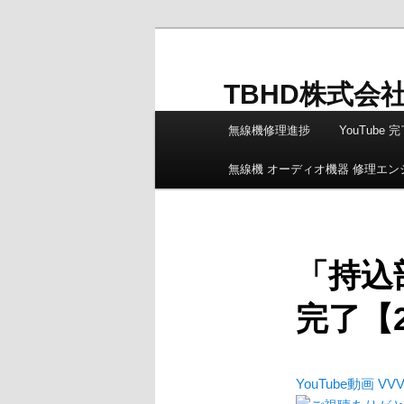
メ
イ
ン
TBHD株式会
コ
メ
ン
無線機修理進捗
YouTube
イ
テ
ン
ン
無線機 オーディオ機器 修理エ
メ
ツ
ニ
へ
ュ
移
ー
動
「持込部
完了【20
YouTube動画 VVV