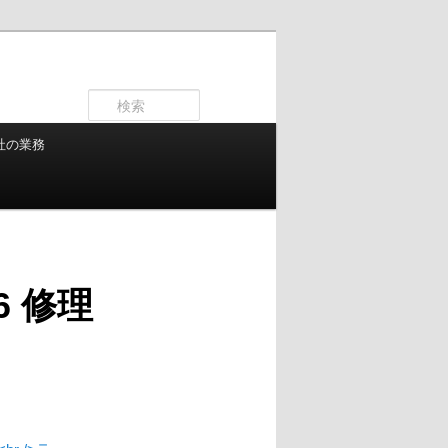
検
索
社の業務
6 修理