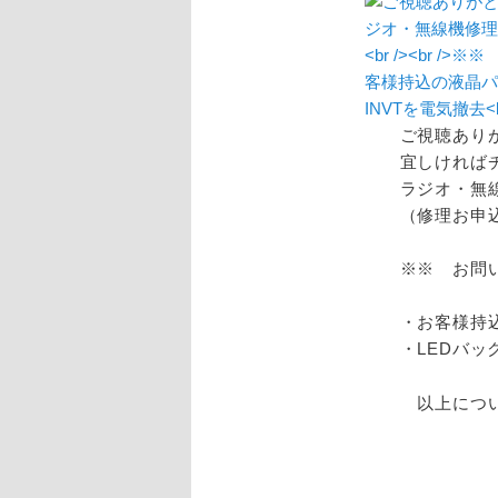
ご視聴あり
宜しければ
ラジオ・無線機
（修理お申
※※ お問
・お客様持
・LEDバッ
以上につい