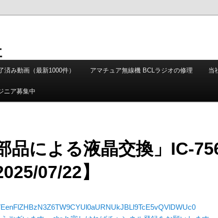
社
 完了済み動画（最新1000件）
アマチュア無線機 BCLラジオの修理
当
ンジニア募集中
品による液晶交換」IC-75
25/07/22】
EenFlZHBzN3Z6TW9CYUl0aURNUkJBLl9TcE5vQVlDWUc0