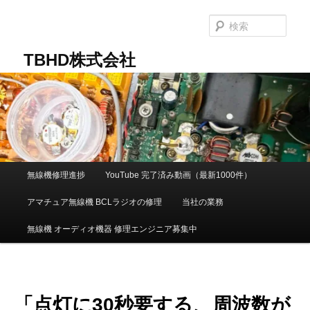
メ
イ
検
ン
索
コ
TBHD株式会社
ン
テ
ン
ツ
へ
移
動
メ
無線機修理進捗
YouTube 完了済み動画（最新1000件）
イ
ン
アマチュア無線機 BCLラジオの修理
当社の業務
メ
ニ
無線機 オーディオ機器 修理エンジニア募集中
ュ
ー
「点灯に30秒要する、周波数が