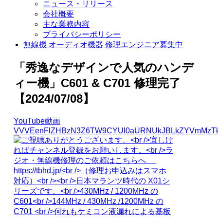
ニュース・リリース
会社概要
主な業務内容
プライバシーポリシー
無線機 オーディオ機器 修理エンジニア募集中
「秀逸なデザインで人気のハンデ
ィー機」C601 & C701 修理完了
【2024/07/08】
YouTube動画
VVVEenFlZHBzN3Z6TW9CYUl0aURNUkJBLkZYVmMzTk