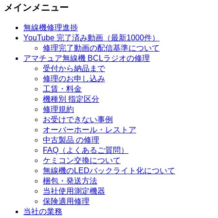
メインメニュー
無線機修理進捗
YouTube 完了済み動画（最新1000件）
修理完了動画の配信基準について
アマチュア無線機 BCLラジオの修理
受付から納品まで
修理のお申し込み
工賃・料金
機種別 指定区分
修理規約
お受けできない事例
オーバーホール・レストア
中古製品 の修理
FAQ（よくあるご質問）
ケミコン交換について
無線機のLEDバックライト化について
梱包・発送方法
当社使用測定機器
保険適用修理
当社の業務