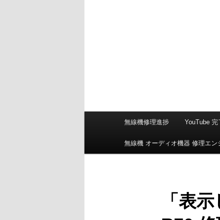
メ
無線機修理進捗
YouTube
イ
ン
無線機 オーディオ機器 修理エ
メ
ニ
ュ
ー
「表示