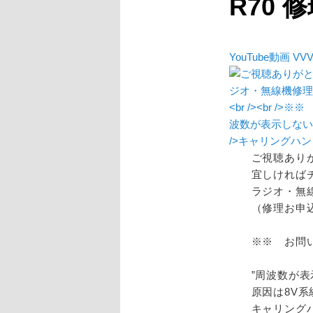
R70 修
YouTube動画 VVV
ご視聴あり
宜しければ
ラジオ・無線機
（修理お申
※※ お問
”周波数が
原因は8V
キャリング