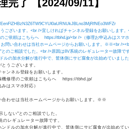
理完了 【2024/09/11】
EenFlZHBzN3Z6TW9CYUl0aURNUkJBLno3MjRfNEo3WFZr
がとうございます。
チャンネル登録をお願いします。
修理のご依頼はこちらへ https://tbhd.jp/
込みはスマホ対応）
い合わせは当社ホームページからお願いします。※※
表示しない”とのご相談でした。
系統のレギュレーター故障です。
ハンドルの加水分解が進行中で、筐体側にサビ腐食が出始めて