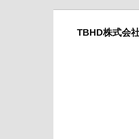
メ
イ
ン
TBHD株式会
コ
ン
テ
ン
ツ
へ
移
動