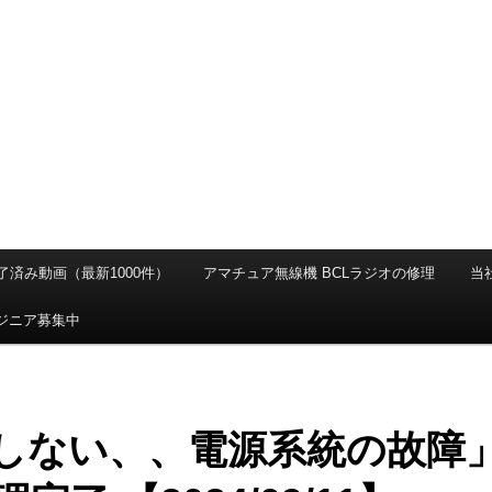
 完了済み動画（最新1000件）
アマチュア無線機 BCLラジオの修理
当
ンジニア募集中
しない、、電源系統の故障」I