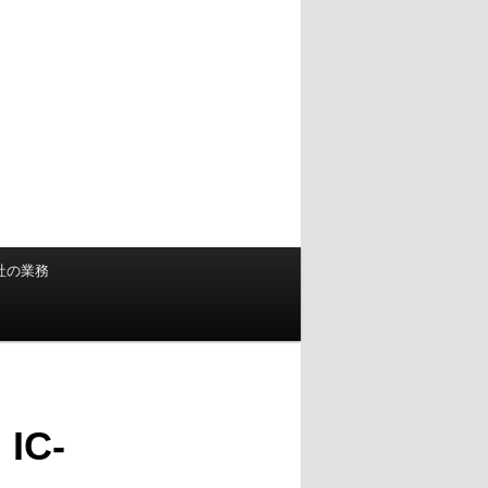
社の業務
C-