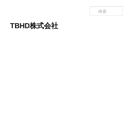
メ
イ
検
ン
索
コ
TBHD株式会社
ン
テ
ン
ツ
へ
移
動