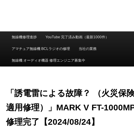
メ
無線機修理進捗
YouTube 完了済み動画（最新1000件）
イ
ン
アマチュア無線機 BCLラジオの修理
当社の業務
メ
ニ
無線機 オーディオ機器 修理エンジニア募集中
ュ
ー
「誘電雷による故障？ （火災保
適用修理）」MARK V FT-1000M
修理完了【2024/08/24】