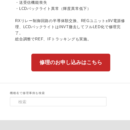
・送受信機能喪失
・LCDバックライト異常（輝度異常低下）
RXリレー制御回路の半導体類交換、REGユニット±9V電源修
理、LCDバックライトはINVT撤去してフルLED化で修理完
了。
総合調整でREF、IFトラッキングも実施。
修理のお申し込みはこちら
機種名で修理事例を検索
検
索