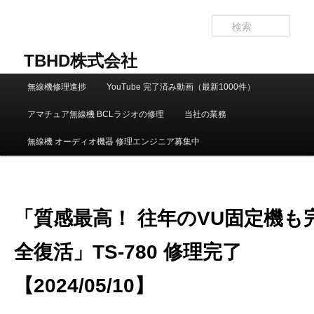
メ
イ
検
ン
索
コ
TBHD株式会社
ン
メ
テ
無線機修理進捗
YouTube 完了済み動画（最新1000件）
イ
ン
ン
ツ
アマチュア無線機 BCLラジオの修理
当社の業務
メ
へ
ニ
移
無線機 オーディオ機器 修理エンジニア募集中
ュ
動
ー
「質感最高！ 往年のVU固定機も
全復活」TS-780 修理完了
【2024/05/10】