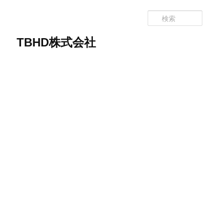
メ
イ
検
ン
索
コ
TBHD株式会社
ン
テ
ン
ツ
へ
移
動