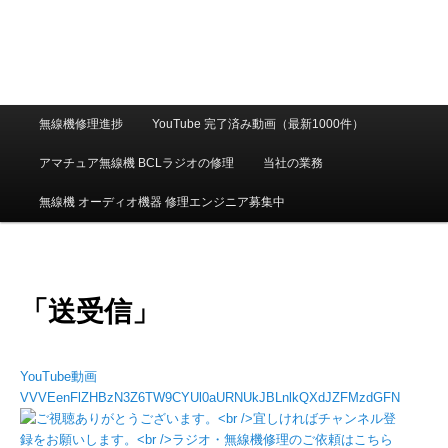
メ
無線機修理進捗
YouTube 完了済み動画（最新1000件）
イ
ン
アマチュア無線機 BCLラジオの修理
当社の業務
メ
ニ
無線機 オーディオ機器 修理エンジニア募集中
ュ
ー
「送受信」
YouTube動画
VVVEenFlZHBzN3Z6TW9CYUl0aURNUkJBLnlkQXdJZFMzdGFN