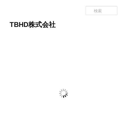
メ
イ
検
ン
索
コ
TBHD株式会社
ン
テ
ン
ツ
へ
移
動