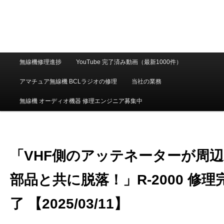
メ
無線機修理進捗
YouTube 完了済み動画（最新1000件）
イ
ン
アマチュア無線機 BCLラジオの修理
当社の業務
メ
ニ
無線機 オーディオ機器 修理エンジニア募集中
ュ
ー
「VHF側のアッテネーターが周辺
部品と共に脱落！」R-2000 修理
了 【2025/03/11】