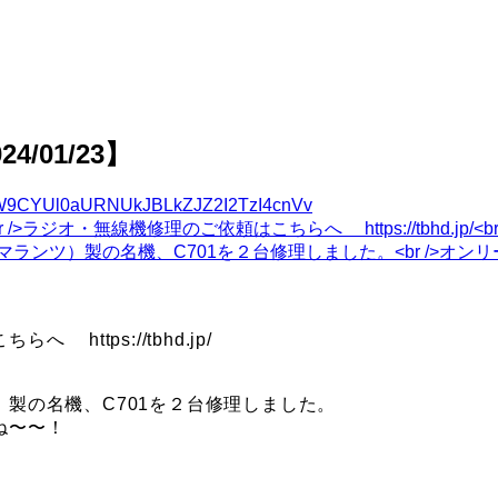
4/01/23】
9CYUl0aURNUkJBLkZJZ2I2TzI4cnVv
。
https://tbhd.jp/
製の名機、C701を２台修理しました。
ね〜〜！