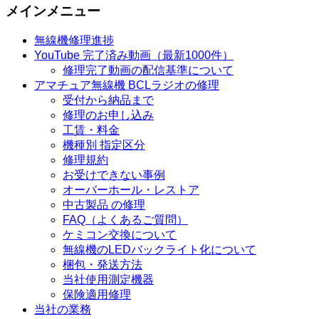
メインメニュー
無線機修理進捗
YouTube 完了済み動画（最新1000件）
修理完了動画の配信基準について
アマチュア無線機 BCLラジオの修理
受付から納品まで
修理のお申し込み
工賃・料金
機種別 指定区分
修理規約
お受けできない事例
オーバーホール・レストア
中古製品 の修理
FAQ（よくあるご質問）
ケミコン交換について
無線機のLEDバックライト化について
梱包・発送方法
当社使用測定機器
保険適用修理
当社の業務