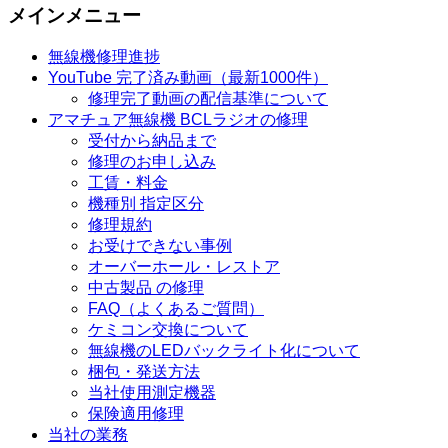
メインメニュー
無線機修理進捗
YouTube 完了済み動画（最新1000件）
修理完了動画の配信基準について
アマチュア無線機 BCLラジオの修理
受付から納品まで
修理のお申し込み
工賃・料金
機種別 指定区分
修理規約
お受けできない事例
オーバーホール・レストア
中古製品 の修理
FAQ（よくあるご質問）
ケミコン交換について
無線機のLEDバックライト化について
梱包・発送方法
当社使用測定機器
保険適用修理
当社の業務