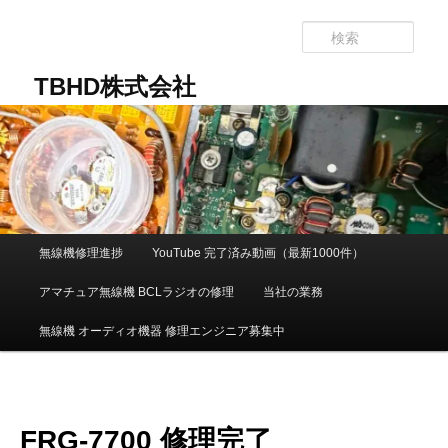
メ
イ
検
ン
索
コ
TBHD株式会社
ン
テ
ン
ツ
へ
移
動
メ
無線機修理進捗
YouTube 完了済み動画（最新1000件）
イ
ン
アマチュア無線機 BCLラジオの修理
当社の業務
メ
ニ
無線機 オーディオ機器 修理エンジニア募集中
ュ
ー
FRG-7700 修理完了