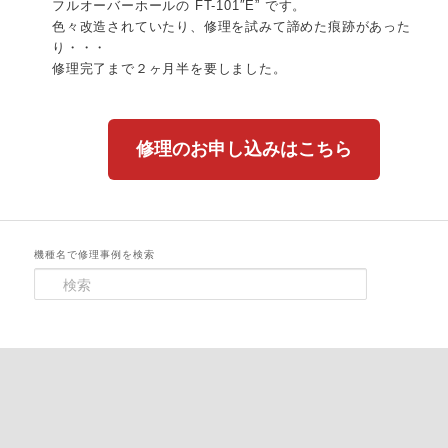
フルオーバーホールの FT-101″E” です。
色々改造されていたり、修理を試みて諦めた痕跡があった
り・・・
修理完了まで２ヶ月半を要しました。
修理のお申し込みはこちら
機種名で修理事例を検索
検
索