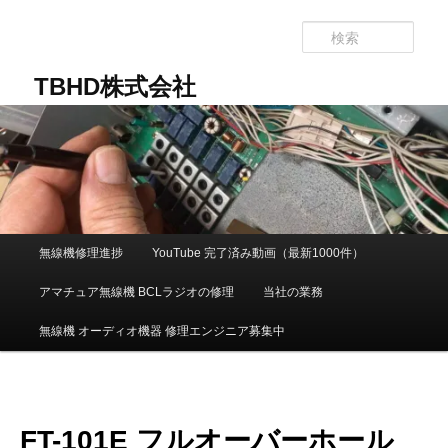
メ
イ
検
ン
索
コ
TBHD株式会社
ン
テ
ン
ツ
へ
移
動
メ
無線機修理進捗
YouTube 完了済み動画（最新1000件）
イ
ン
アマチュア無線機 BCLラジオの修理
当社の業務
メ
ニ
無線機 オーディオ機器 修理エンジニア募集中
ュ
ー
FT-101E フルオーバーホール