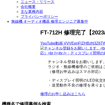
ニュース・リリース
会社概要
主な業務内容
プライバシーポリシー
無線機 オーディオ機器 修理エンジニア募集中
FT-712H 修理完了【2023/
YouTube動画 VVVEenFlZHBzN3Z6
チャンネル登録をお願いします
ラジオ・無線機修理のご依頼
（修理お申込みはスマホ対応）
・ディスプレイ照明のLED化交
・送受動作不良の修理を承りま
修理のお申し込みはこちら
機種名で修理事例を検索