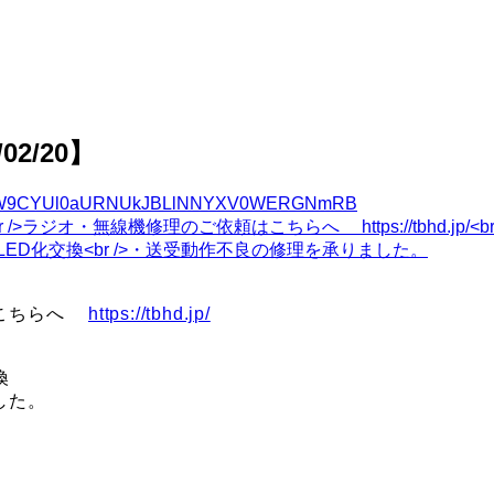
02/20】
TW9CYUl0aURNUkJBLlNNYXV0WERGNmRB
。
はこちらへ
https://tbhd.jp/
換
した。