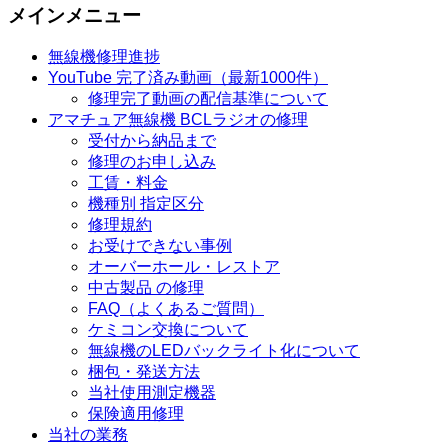
メインメニュー
無線機修理進捗
YouTube 完了済み動画（最新1000件）
修理完了動画の配信基準について
アマチュア無線機 BCLラジオの修理
受付から納品まで
修理のお申し込み
工賃・料金
機種別 指定区分
修理規約
お受けできない事例
オーバーホール・レストア
中古製品 の修理
FAQ（よくあるご質問）
ケミコン交換について
無線機のLEDバックライト化について
梱包・発送方法
当社使用測定機器
保険適用修理
当社の業務