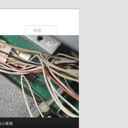
検
索
社の業務