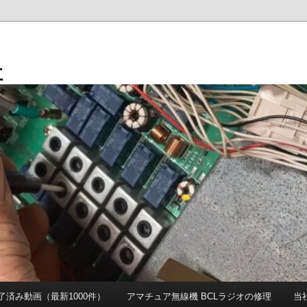
社
 完了済み動画（最新1000件）
アマチュア無線機 BCLラジオの修理
当