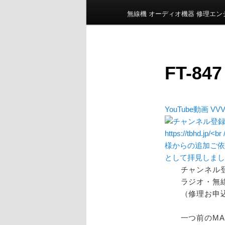
ン
無線機 オーディオ機器 修理エ
メ
ニ
ュ
ー
FT-84
YouTube動画 VVV
チャンネル
ラジオ・無線機
（修理お申
一つ前のMA