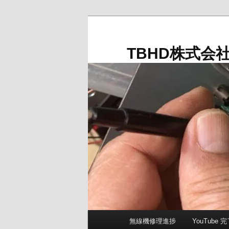
メ
イ
ン
TBHD株式会
コ
ン
テ
ン
ツ
へ
移
動
メ
無線機修理進捗
YouTube
イ