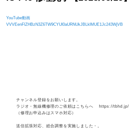
YouTube動画
VVVEenFlZHBzN3Z6TW9CYUl0aURNUkJBLklMUE1Jc243WjVB
チャンネル登録をお願いします。
ラジオ・無線機修理のご依頼はこちらへ https://tbhd.jp/
（修理お申込みはスマホ対応）
送信拡張対応、総合調整を実施しました・。