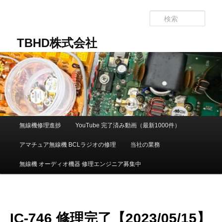
メ
イ
検
ン
索
コ
TBHD株式会社
ン
テ
ン
ツ
へ
移
動
メ
無線機修理進捗
YouTube 完了済み動画（最新1000件）
イ
ン
アマチュア無線機 BCLラジオの修理
当社の業務
メ
ニ
無線機 オーディオ機器 修理エンジニア募集中
ュ
ー
IC-746 修理完了【2023/05/15】