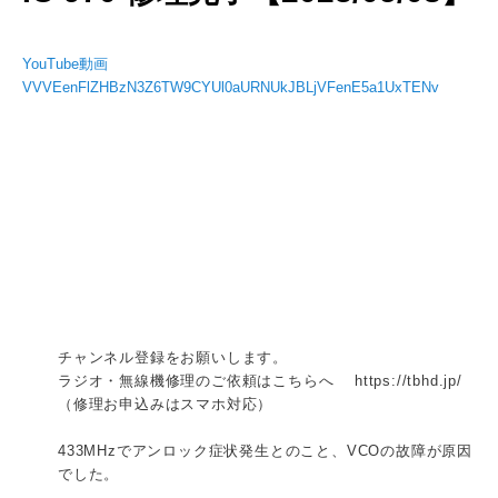
YouTube動画
VVVEenFlZHBzN3Z6TW9CYUl0aURNUkJBLjVFenE5a1UxTENv
チャンネル登録をお願いします。
ラジオ・無線機修理のご依頼はこちらへ https://tbhd.jp/
（修理お申込みはスマホ対応）
433MHzでアンロック症状発生とのこと、VCOの故障が原因
でした。