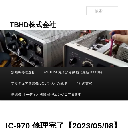
メ
イ
検
ン
索
コ
TBHD株式会社
ン
テ
ン
ツ
へ
移
動
メ
無線機修理進捗
YouTube 完了済み動画（最新1000件）
イ
ン
アマチュア無線機 BCLラジオの修理
当社の業務
メ
ニ
無線機 オーディオ機器 修理エンジニア募集中
ュ
ー
IC-970 修理完了【2023/05/08】