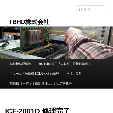
メ
イ
検
ン
索
コ
TBHD株式会社
ン
テ
ン
ツ
へ
移
動
メ
無線機修理進捗
YouTube 完了済み動画（最新1000件）
イ
ン
アマチュア無線機 BCLラジオの修理
当社の業務
メ
ニ
無線機 オーディオ機器 修理エンジニア募集中
ュ
ー
ICF-2001D 修理完了