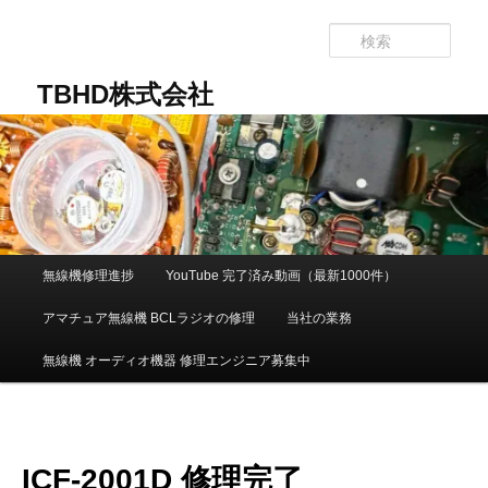
メ
イ
検
ン
索
コ
TBHD株式会社
ン
テ
ン
ツ
へ
移
動
メ
無線機修理進捗
YouTube 完了済み動画（最新1000件）
イ
ン
アマチュア無線機 BCLラジオの修理
当社の業務
メ
ニ
無線機 オーディオ機器 修理エンジニア募集中
ュ
ー
ICF-2001D 修理完了