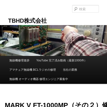
メ
イ
検
ン
索
コ
TBHD株式会社
ン
テ
ン
ツ
へ
移
動
メ
無線機修理進捗
YouTube 完了済み動画（最新1000件）
イ
ン
アマチュア無線機 BCLラジオの修理
当社の業務
メ
ニ
無線機 オーディオ機器 修理エンジニア募集中
ュ
ー
MARK V FT-1000MP（その２）