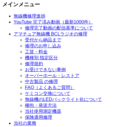
メインメニュー
無線機修理進捗
YouTube 完了済み動画（最新1000件）
修理完了動画の配信基準について
アマチュア無線機 BCLラジオの修理
受付から納品まで
修理のお申し込み
工賃・料金
機種別 指定区分
修理規約
お受けできない事例
オーバーホール・レストア
中古製品 の修理
FAQ（よくあるご質問）
ケミコン交換について
無線機のLEDバックライト化について
梱包・発送方法
当社使用測定機器
保険適用修理
当社の業務