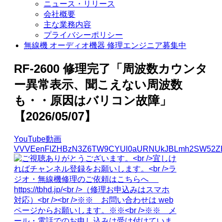
ニュース・リリース
会社概要
主な業務内容
プライバシーポリシー
無線機 オーディオ機器 修理エンジニア募集中
RF-2600 修理完了「周波数カウンタ
ー異常表示、聞こえない周波数
も・・原因はバリコン故障」
【2026/05/07】
YouTube動画
VVVEenFlZHBzN3Z6TW9CYUl0aURNUkJBLmh2SW52Z