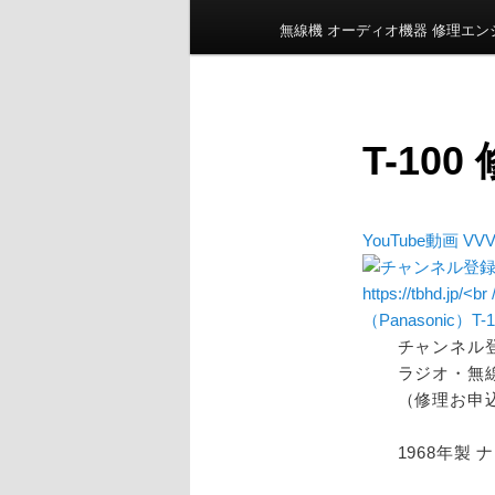
ン
無線機 オーディオ機器 修理エ
メ
ニ
ュ
ー
T-100
YouTube動画 VVV
チャンネル
ラジオ・無線機
（修理お申
1968年製 