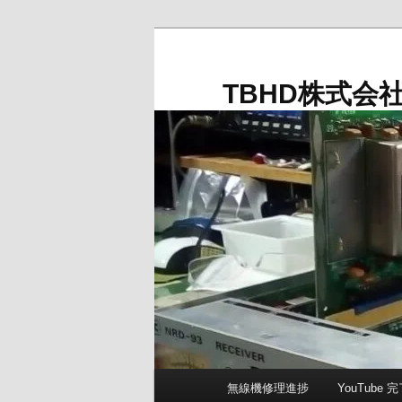
メ
イ
ン
TBHD株式会
コ
ン
テ
ン
ツ
へ
移
動
メ
無線機修理進捗
YouTube
イ