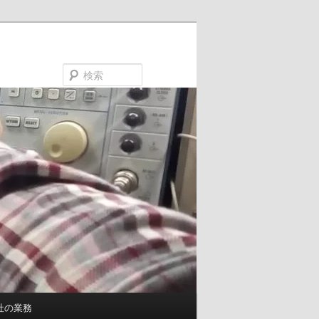
検
索
社の業務