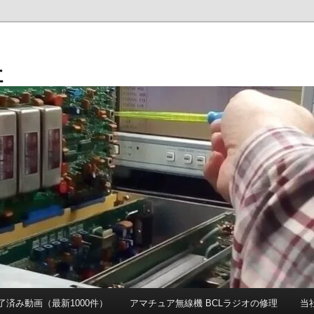
社
 完了済み動画（最新1000件）
アマチュア無線機 BCLラジオの修理
当