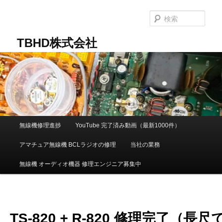
メ
イ
検
ン
索
コ
TBHD株式会社
ン
テ
ン
ツ
へ
移
動
メ
無線機修理進捗
YouTube 完了済み動画（最新1000件）
イ
ン
アマチュア無線機 BCLラジオの修理
当社の業務
メ
ニ
無線機 オーディオ機器 修理エンジニア募集中
ュ
ー
TS-820 + R-820 修理完了（長尺