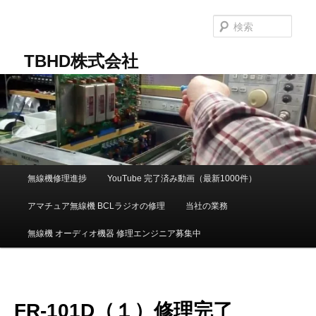
メ
イ
検
ン
索
コ
TBHD株式会社
ン
テ
ン
ツ
へ
移
動
メ
無線機修理進捗
YouTube 完了済み動画（最新1000件）
イ
ン
アマチュア無線機 BCLラジオの修理
当社の業務
メ
ニ
無線機 オーディオ機器 修理エンジニア募集中
ュ
ー
FR-101D（１）修理完了