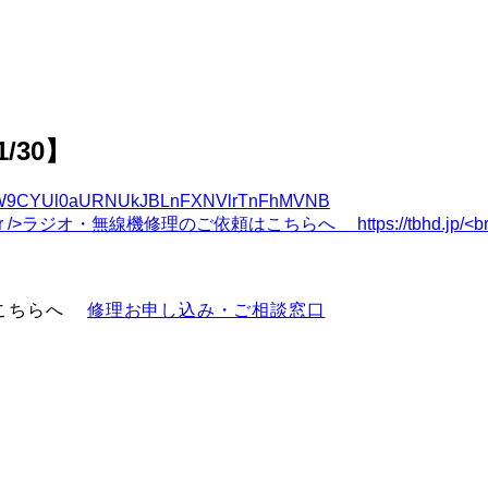
1/30】
W9CYUl0aURNUkJBLnFXNVlrTnFhMVNB
。
はこちらへ
修理お申し込み・ご相談窓口