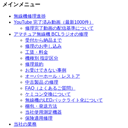
メインメニュー
無線機修理進捗
YouTube 完了済み動画（最新1000件）
修理完了動画の配信基準について
アマチュア無線機 BCLラジオの修理
受付から納品まで
修理のお申し込み
工賃・料金
機種別 指定区分
修理規約
お受けできない事例
オーバーホール・レストア
中古製品 の修理
FAQ（よくあるご質問）
ケミコン交換について
無線機のLEDバックライト化について
梱包・発送方法
当社使用測定機器
保険適用修理
当社の業務