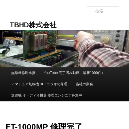
メ
イ
検
ン
索
コ
TBHD株式会社
ン
テ
ン
ツ
へ
移
動
メ
無線機修理進捗
YouTube 完了済み動画（最新1000件）
イ
ン
アマチュア無線機 BCLラジオの修理
当社の業務
メ
ニ
無線機 オーディオ機器 修理エンジニア募集中
ュ
ー
FT-1000MP 修理完了