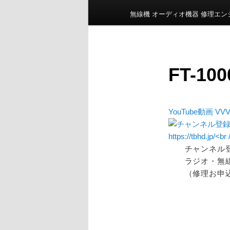
ン
無線機 オーディオ機器 修理エ
メ
ニ
ュ
ー
FT-10
YouTube動画 VVV
チャンネル
ラジオ・無
（修理お申