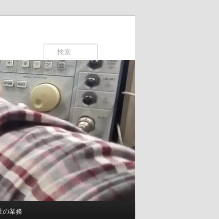
検
索
社の業務