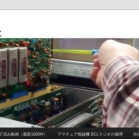
社
 完了済み動画（最新1000件）
アマチュア無線機 BCLラジオの修理
当