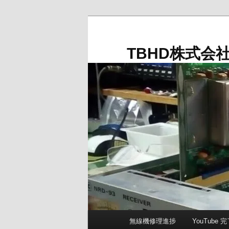
メ
イ
ン
TBHD株式会
コ
ン
テ
ン
ツ
へ
移
動
メ
無線機修理進捗
YouTube
イ